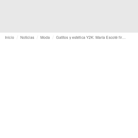
Inicio
Noticias
Moda
Gatitos y estética Y2K: María Escoté firma una nueva cápsula para Desigual