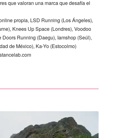
es que valoran una marca que desafía el
nline propia, LSD Running (Los Ángeles),
urne), Knees Up Space (Londres), Voodoo
e Doors Running (Daegu), Iamshop (Seúl),
dad de México), Ka-Yo (Estocolmo)
stancelab.com