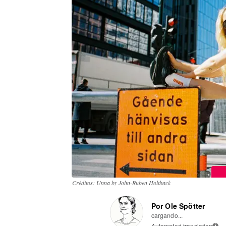
Créditos: Unna by John-Ruben Holtback
Por Ole Spötter
cargando...
Automated translation
i