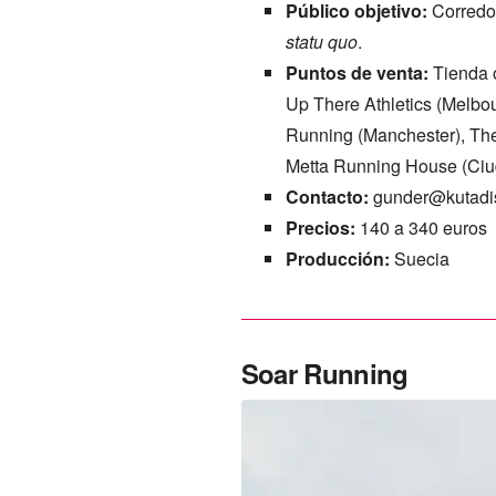
Público objetivo:
Corredor
statu quo
.
Puntos de venta:
Tienda o
Up There Athletics (Melbo
Running (Manchester), Th
Metta Running House (Ciu
Contacto:
gunder@kutadi
Precios:
140 a 340 euros
Producción:
Suecia
Soar Running