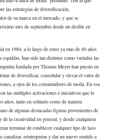
una nueva línea de moda “premium” con la que
 las estrategias de diversificación,
alor de su marca en el mercado, y que se
 próximo mes de septiembre desde un desfile en
 en 1984, a lo largo de estos ya más de 40 años
s espaldas, han sido tan distintas como variadas las
 compañía fundada por Thomas Meyer han puesto en
tar de diversificar, consolidar y elevar el valor de
ciones, a ojos de los consumidores de moda. En esa
n las múltiples activaciones e iniciativas que la
os años, tanto en solitario como de manera
mano de algunas destacadas figuras provenientes de
 y de la creatividad en general, y desde cualquiera
ieran terminar de establecer cualquier tipo de lazo
 canalizar, reinterpretar y dar un nuevo sentido a