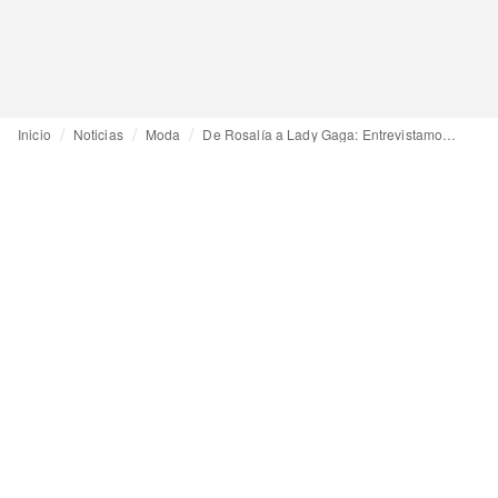
Inicio
Noticias
Moda
De Rosalía a Lady Gaga: Entrevistamos al joven diseñador Domingo Rodríguez (Dominnico)