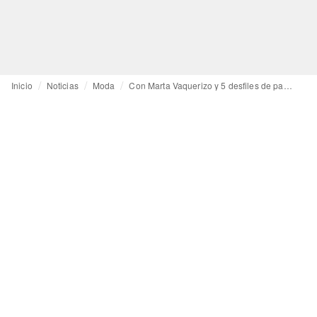
Inicio
Noticias
Moda
Con Marta Vaquerizo y 5 desfiles de pasarela: Madrid da la bienvenida a la sexta edición de Fashion Week Latam