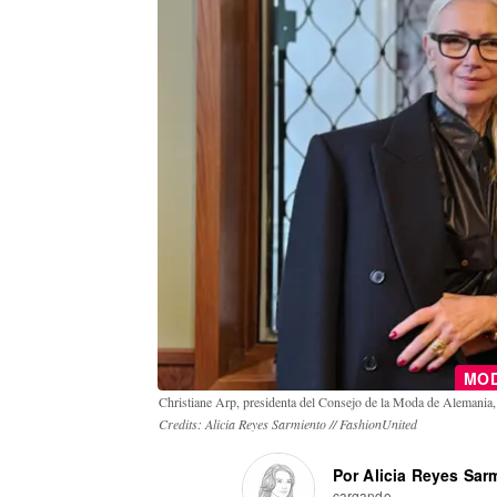
MO
Christiane Arp, presidenta del Consejo de la Moda de Alemania
Credits: Alicia Reyes Sarmiento // FashionUnited
Por Alicia Reyes Sar
cargando...