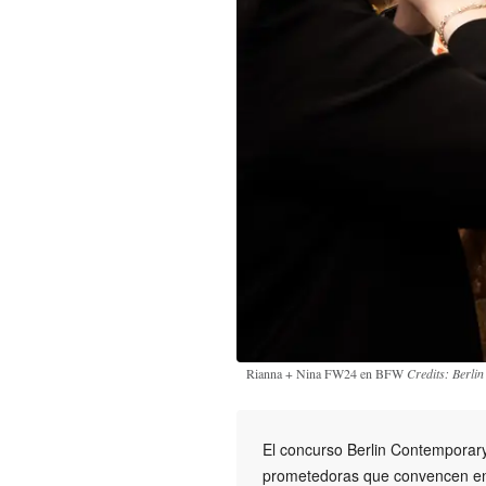
Rianna + Nina FW24 en BFW
Credits: Berli
El concurso Berlin Contemporary
prometedoras que convencen en 