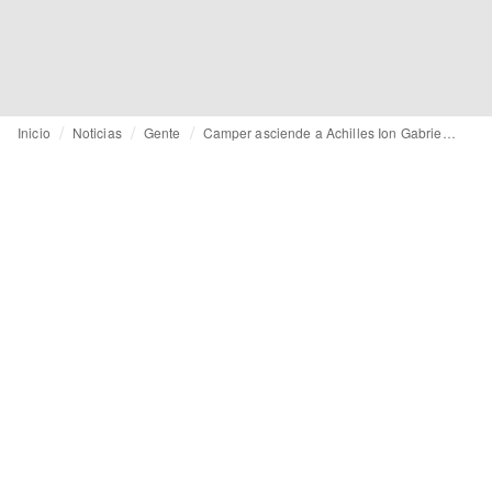
Inicio
Noticias
Gente
Camper asciende a Achilles Ion Gabriel y lo nombra nuevo director creativo global