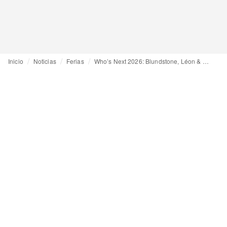
Inicio
Noticias
Ferias
Who’s Next 2026: Blundstone, Léon & Harper y True Religion, tres apuestas sólidas en un mercado debilitado