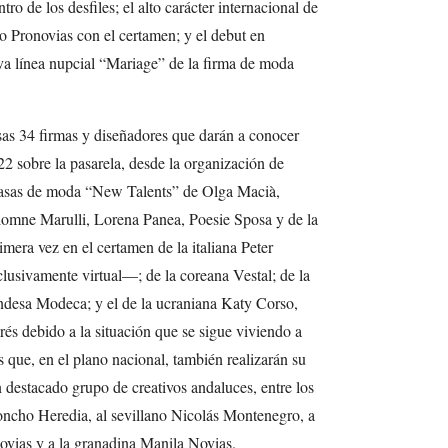
o de los desfiles; el alto carácter internacional de
 Pronovias con el certamen; y el debut en
va línea nupcial “Mariage” de la firma de moda
sas 34 firmas y diseñadores que darán a conocer
22 sobre la pasarela, desde la organización de
asas de moda “New Talents” de Olga Macià,
iomne Marulli, Lorena Panea, Poesie Sposa y de la
imera vez en el certamen de la italiana Peter
usivamente virtual—; de la coreana Vestal; de la
ndesa Modeca; y el de la ucraniana Katy Corso,
rés debido a la situación que se sigue viviendo a
s que, en el plano nacional, también realizarán su
destacado grupo de creativos andaluces, entre los
cho Heredia, al sevillano Nicolás Montenegro, a
vias y a la granadina Manila Novias.