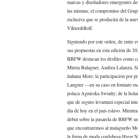
marcas y diseñadores emergentes dentr
las mismas; el compromiso del Grupo
exclusiva que se producirá de la nue
Viktor&Rolf.
Siguiendo por este orden, de entre e
sus propuestas en esta edición de 20
BBFW destacan los desfiles como c
Mireia Balaguer, Andrea Lalanza, S
italiana More; la participación por pr
Langner —en su caso en formato excl
polaca Agnieska Swialty; de la hola
que de seguro levantará especial inte
día de hoy en el país eslavo. Mientra
debut sobre la pasarela de BBFW un 
que encontraremos al malagueño Mon
la firma de moda cordobesa Higar No