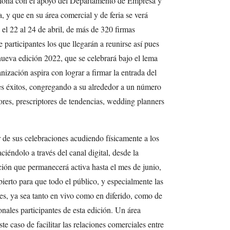
elona con el apoyo del Departamento de Empresa y
, y que en su área comercial y de feria se verá
 el 22 al 24 de abril, de más de 320 firmas
participantes los que llegarán a reunirse así pues
 nueva edición 2022, que se celebrará bajo el lema
ización aspira con lograr a firmar la entrada del
s éxitos, congregando a su alrededor a un número
res, prescriptores de tendencias, wedding planners
 de sus celebraciones acudiendo físicamente a los
iéndolo a través del canal digital, desde la
ión que permanecerá activa hasta el mes de junio,
bierto para que todo el público, y especialmente las
les, ya sea tanto en vivo como en diferido, como de
onales participantes de esta edición. Un área
ste caso de facilitar las relaciones comerciales entre