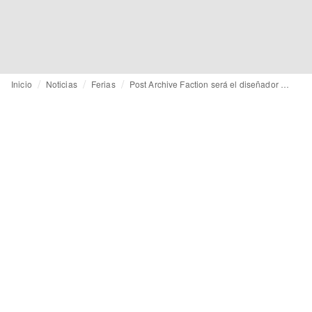
Inicio
Noticias
Ferias
Post Archive Faction será el diseñador invitado de Pitti Uomo