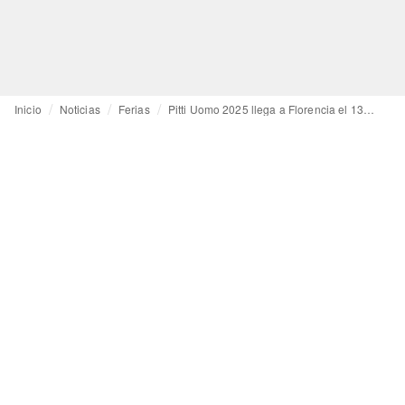
Inicio
Noticias
Ferias
Pitti Uomo 2025 llega a Florencia el 13 de enero, ampliando su oferta con marcas de belleza