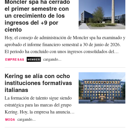
Moncler spa ha cerrado
el primer semestre con
un crecimiento de los
ingresos del +9 por
ciento
Hoy, el consejo de administración de Moncler spa ha examinado y
aprobado el informe financiero semestral a 30 de junio de 2026.
El periodo ha concluido con unos ingresos consolidados del
grupo de 1.289 miles de millones, lo que supone un crecimiento
cargando...
EMPRESAS
MEMBER
del +9 por ciento a tipos de cambio constantes (+5 por ciento a
tipos de cambio corrientes) en...
Kering se alía con ocho
instituciones formativas
italianas
La formación de talento sigue siendo
estratégica para las marcas del grupo
Kering. Hoy, la empresa ha anunciado
la firma de los primeros memorandos
cargando...
MODA
de entendimiento con ocho