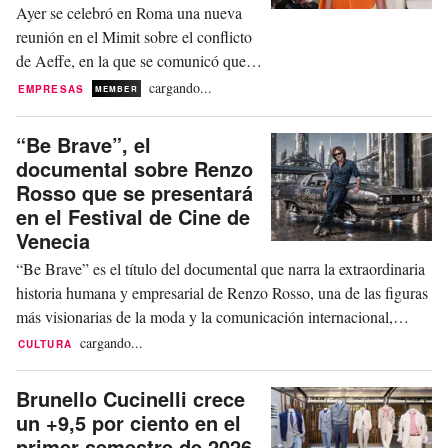
Ayer se celebró en Roma una nueva
reunión en el Mimit sobre el conflicto
de Aeffe, en la que se comunicó que la
familia Ferretti, actual propietaria del
cargando...
EMPRESAS
MEMBER
grupo, ha presentado, junto con
Invitalia, el Fondo Oxy y un socio
“Be Brave”, el
industrial chino, una oferta vinculante
documental sobre Renzo
para el relanzamiento de la empresa.
Rosso que se presentará
La operación, valorada en un total de...
en el Festival de Cine de
Venecia
“Be Brave” es el título del documental que narra la extraordinaria
historia humana y empresarial de Renzo Rosso, una de las figuras
más visionarias de la moda y la comunicación internacional,
fundador y presidente del Grupo Otb. Así se puede leer en la web
cargando...
CULTURA
de la Bienal de Venecia. La película, de 90 minutos de duración,
se presentará en la secci...
Brunello Cucinelli crece
un +9,5 por ciento en el
primer semestre de 2026