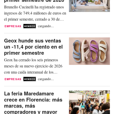
Brunello Cucinelli ha registrado unos
ingresos de 749,4 millones de euros en
el primer semestre, cerrado a 30 de
junio, lo que supone un crecimiento
cargando...
EMPRESAS
MEMBER
del +13,3 por ciento a tipos de cambio
constantes, y del +9,5 por ciento a
Geox hunde sus ventas
tipos de cambio corrientes. El canal
un -11,4 por ciento en el
retail, según un comunicado, ha
primer semestre
registrado un aumento del +19,3 por
Geox ha cerrado los seis primeros
ciento a tipos de...
meses de su nuevo ejercicio de 2026
con una caída interanual de los
ingresos del -11,4 por ciento (del -8,8
cargando...
EMPRESAS
MEMBER
por ciento a perímetro constante), hasta
los 270 millones de euros, y con un
La feria Maredamare
Ebitda ajustado de 13 millones, frente
crece en Florencia: más
a los 9 millones del mismo periodo del
marcas, más
año anterior. “Geox se ha enfrentado a
compradores y mayor