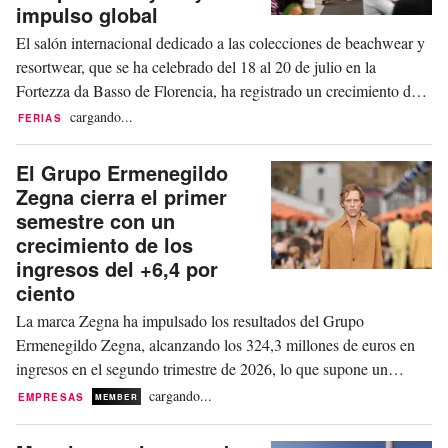
un mercado...
impulso global
El salón internacional dedicado a las colecciones de beachwear y
resortwear, que se ha celebrado del 18 al 20 de julio en la
Fortezza da Basso de Florencia, ha registrado un crecimiento del
+70 por ciento de compradores extranjeros con respecto a la
cargando...
FERIAS
edición anterior, pasando de 302 a 579. Estos se distribuyeron en
227 asistentes el sábado, 247...
El Grupo Ermenegildo
Zegna cierra el primer
semestre con un
crecimiento de los
ingresos del +6,4 por
ciento
La marca Zegna ha impulsado los resultados del Grupo
Ermenegildo Zegna, alcanzando los 324,3 millones de euros en
ingresos en el segundo trimestre de 2026, lo que supone un
aumento del +16,9 por ciento (+16,5 por ciento en términos
cargando...
EMPRESAS
MEMBER
orgánicos). En el segundo trimestre de 2026, los ingresos del
grupo han aumentado hasta los 517,1 millones de...