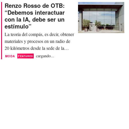
instituciones formativas del país en el
Renzo Rosso de OTB:
Campus Valore Italia - Mind Milano
“Debemos interactuar
Innovation District, con el objetivo de
con la IA, debe ser un
crear una red extendida capaz de
estímulo”
proyectar hacia el futuro...
La teoría del compás, es decir, obtener
materiales y procesos en un radio de
20 kilómetros desde la sede de la
empresa, es al made in Italy lo que la
cargando...
MODA
FEATURED
inteligencia artificial y la innovación
son a la competitividad y al
crecimiento de la industria de la moda
y sus marcas. Así podría resumirse la
estrategia de Staff International, la
plataforma de...