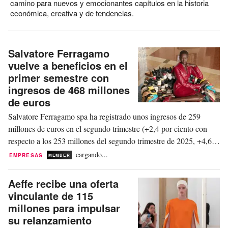
camino para nuevos y emocionantes capítulos en la historia
económica, creativa y de tendencias.
Salvatore Ferragamo
vuelve a beneficios en el
primer semestre con
ingresos de 468 millones
de euros
Salvatore Ferragamo spa ha registrado unos ingresos de 259
millones de euros en el segundo trimestre (+2,4 por ciento con
respecto a los 253 millones del segundo trimestre de 2025, +4,6
por ciento a tipos de cambio constantes y +2,4 por ciento a tipos
cargando...
EMPRESAS
MEMBER
de cambio corrientes). Los ingresos consolidados del primer
semestre de 2026 han ascendido a...
Aeffe recibe una oferta
vinculante de 115
millones para impulsar
su relanzamiento