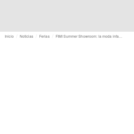
Inicio
Noticias
Ferias
FIMI Summer Showroom: la moda infantil mantiene su pulso internacional