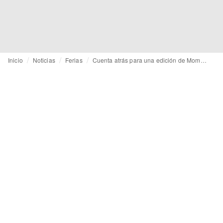
Inicio
Noticias
Ferias
Cuenta atrás para una edición de Momad marcada por la IA, la gestión de residuos y las obras de la Fórmula 1