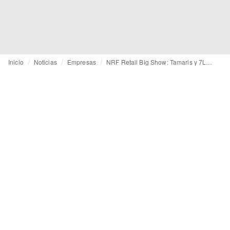
Inicio
Noticias
Empresas
NRF Retail Big Show: Tamaris y 7Learnings muestran el potencial de la IA en la fijación de precios