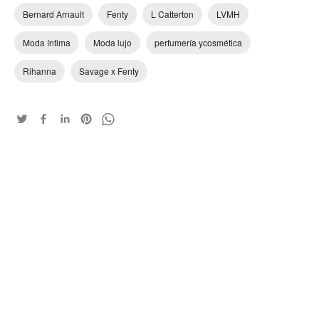
Bernard Arnault
Fenty
L Catterton
LVMH
Moda íntima
Moda lujo
perfumería ycosmética
Rihanna
Savage x Fenty