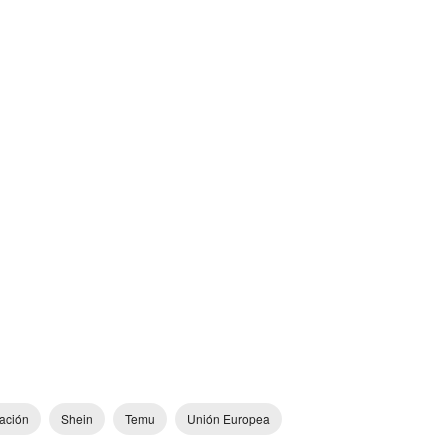
lación
Shein
Temu
Unión Europea