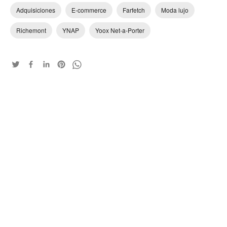
Adquisiciones
E-commerce
Farfetch
Moda lujo
Richemont
YNAP
Yoox Net-a-Porter