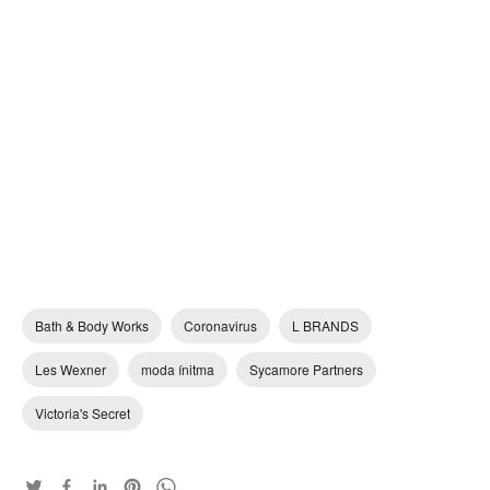
Bath & Body Works
Coronavirus
L BRANDS
Les Wexner
moda ínitma
Sycamore Partners
Victoria's Secret