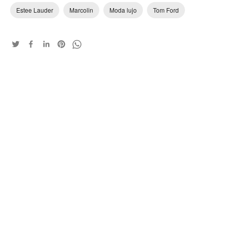
Estee Lauder
Marcolin
Moda lujo
Tom Ford