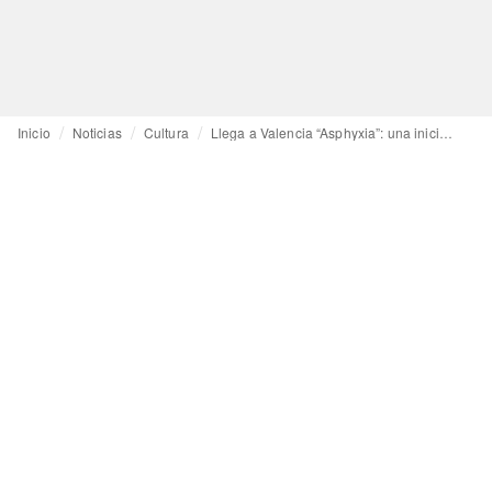
Inicio
Noticias
Cultura
Llega a Valencia “Asphyxia”: una iniciativa creativa contra la contaminación de los plásticos