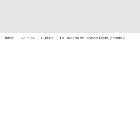
Inicio
Noticias
Cultura
La Hacería de Moisés Nieto, premio Apoyo a la Artesanía de Madrid Craft Week