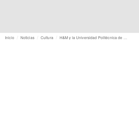
Inicio
Noticias
Cultura
H&M y la Universidad Politécnica de Madrid se unen para fomentar la sostenibilidad