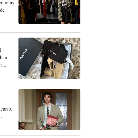
 Economy,
 de
l
 han
a...
 curso.