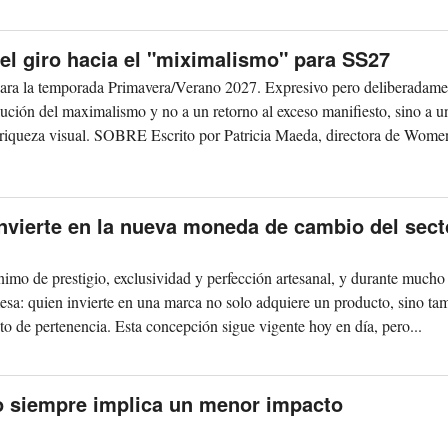
el giro hacia el "miximalismo" para SS27
ra la temporada Primavera/Verano 2027. Expresivo pero deliberadame
lución del maximalismo y no a un retorno al exceso manifiesto, sino a u
la riqueza visual. SOBRE Escrito por Patricia Maeda, directora de Wom
nvierte en la nueva moneda de cambio del sect
ónimo de prestigio, exclusividad y perfección artesanal, y durante much
esa: quien invierte en una marca no solo adquiere un producto, sino ta
nto de pertenencia. Esta concepción sigue vigente hoy en día, pero...
no siempre implica un menor impacto