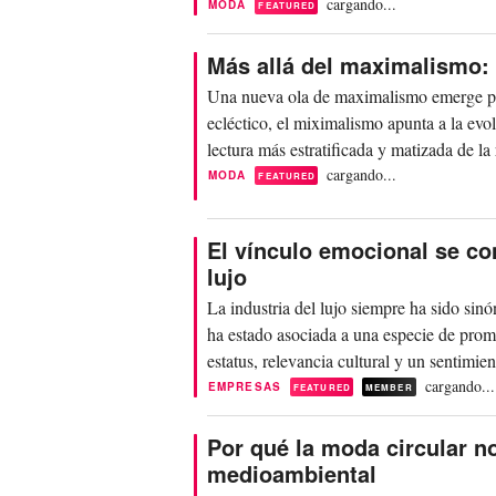
mú...
cargando...
MODA
FEATURED
Más allá del maximalismo: 
Una nueva ola de maximalismo emerge pa
ecléctico, el miximalismo apunta a la evo
lectura más estratificada y matizada de 
en...
cargando...
MODA
FEATURED
El vínculo emocional se co
lujo
La industria del lujo siempre ha sido sin
ha estado asociada a una especie de prom
estatus, relevancia cultural y un sentimie
cargando...
EMPRESAS
FEATURED
MEMBER
Por qué la moda circular 
medioambiental