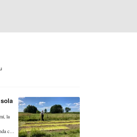
u
 sola
mí, la
enda con