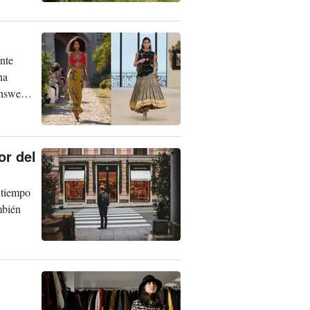
nte
na
enswear
or del
o tiempo
mbién