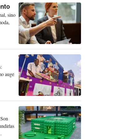
ento
al, sino
moda,
:
imo auge
 Son
undirlas
.