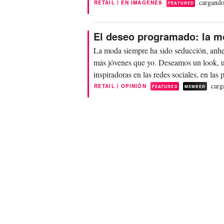
cargando
|
RETAIL
EN IMÁGENES
FEATURED
El deseo programado: la m
La moda siempre ha sido seducción, anhel
más jóvenes que yo. Deseamos un look, un
inspiradoras en las redes sociales, en las 
carg
|
RETAIL
OPINIÓN
FEATURED
MEMBER