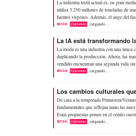
La industria textil actual es, en gran me
utiliza 3.250 millones de toneladas de m
fuentes vírgenes. Además, el auge del fast
cargando...
MODA
FEATURED
La IA está transformando l
La moda es una industria con una única co
duplicando la producción. Ahora, las marc
vendido encuentran una segunda vida sin e
cargando...
MODA
FEATURED
Los cambios culturales qu
De cara a la temporada Primavera/Verano 
fundamentales que reflejan tanto las nuev
Estas propuestas ponen en el centro cuesti
demanda...
cargando...
MODA
FEATURED