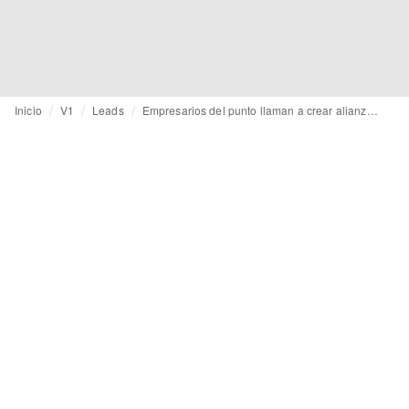
Inicio
V1
Leads
Empresarios del punto llaman a crear alianzas frente a crisis