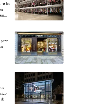
 se les
der
in...
 parte
vo
los
 sido
de...