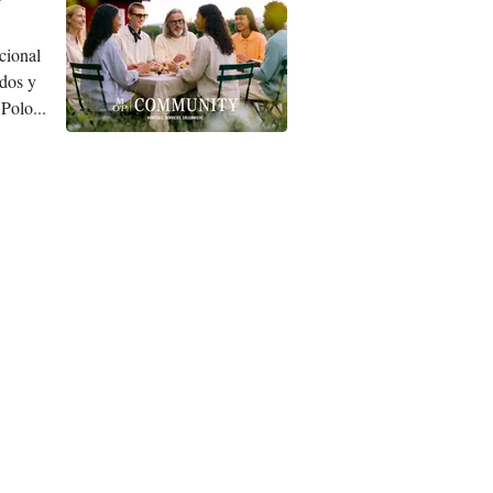
cional
idos y
Polo...