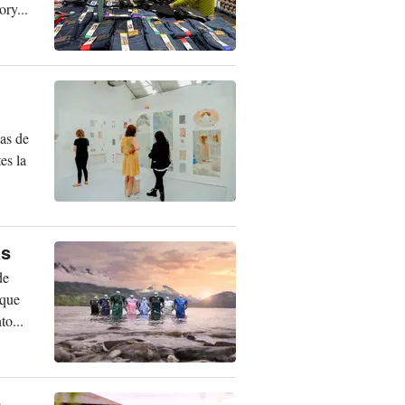
ry...
nas de
es la
as
de
 que
to...
e