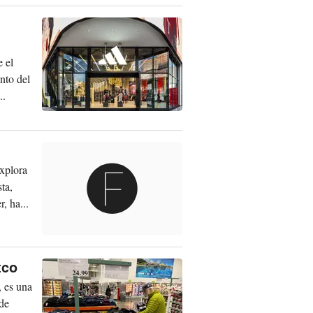
e el
nto del
..
xplora
ta,
, ha...
tco
, es una
 de