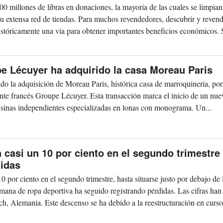
millones de libras en donaciones, la mayoría de las cuales se limpian,
su extensa red de tiendas. Para muchos revendedores, descubrir y reven
stóricamente una vía para obtener importantes beneficios económicos. S
pe Lécuyer ha adquirido la casa Moreau Paris
ado la adquisición de Moreau Paris, histórica casa de marroquinería, por
cante francés Groupe Lécuyer. Esta transacción marca el inicio de un nue
risinas independientes especializadas en lonas con monograma. Un...
casi un 10 por ciento en el segundo trimestre
didas
 por ciento en el segundo trimestre, hasta situarse justo por debajo de 
mana de ropa deportiva ha seguido registrando pérdidas. Las cifras han
h, Alemania. Este descenso se ha debido a la reestructuración en curso 