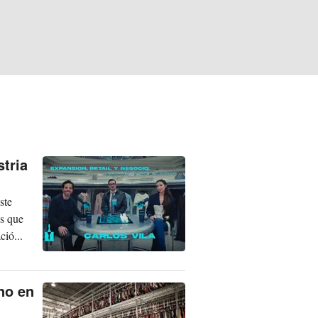
tria
ste
es que
ció...
no en