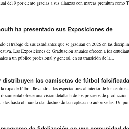
nual del 9 por ciento gracias a sus alianzas con marcas premium como To
mouth ha presentado sus Exposiciones de
o el trabajo de sus estudiantes que se gradúan en 2026 en las discipli
creativa. Las Exposiciones de Graduación anuales ofrecen a los estudiant
ales a un público profesional y general, en su transición de la...
distribuyen las camisetas de fútbol falsificad
 ropa de fútbol, llevando a los espectadores al interior de los centros 
 documental ofrece una visión detallada de los procesos de producción
ciales hasta el mundo clandestino de las réplicas no autorizadas. Un pun
 programa de fidelización en una comunidad d