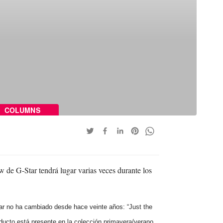
COLUMNS
de G-Star tendrá lugar varias veces durante los
tar no ha cambiado desde hace veinte años: “Just the
oducto está presente en la colección primavera/verano