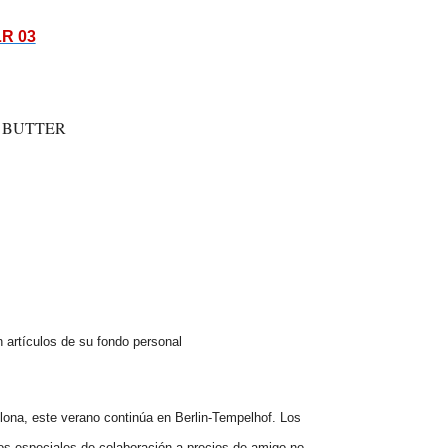
LR 03
artículos de su fondo personal
lona, este verano continúa en Berlin-Tempelhof. Los
ulos especiales de colaboración a precios de amigo no