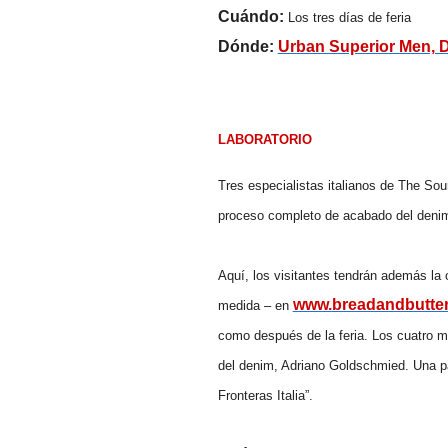
Cuándo:
Los tres días de feria
Dónde:
Urban Superior Men, D
LABORATORIO
Tres especialistas italianos de The So
proceso completo de acabado
del
denim 
Aquí, los visitantes tendrán además l
www.breadandbutte
medida – en
como
después de la feria. Los cuatro 
del
denim, Adriano Goldschmied. Una pa
Fronteras Italia”.