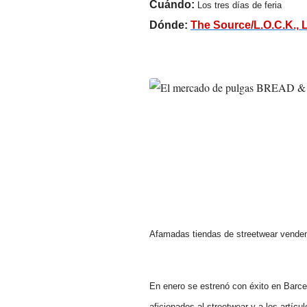
Cuándo:
Los tres días de feria
Dónde:
The Source/L.O.C.K., 
Afamadas tiendas de streetwear venden 
En enero se estrenó con éxito en Barce
aficionados al streetwear y a los artíc