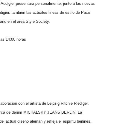
n Audigier presentará personalmente, junto a las nuevas
igier, también las actuales lineas de estilo de Paco
and en el area Style Society.
 las
14:00
horas
oración con el artista de Leipzig Ritchie Riediger,
 marca de denim MICHALSKY JEANS BERLIN. La
del
actual diseño alemán y refleja el espíritu berlinés.