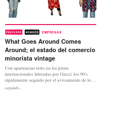
EMPRESAS
FEATURED
MEMBER
What Goes Around Comes
Around; el estado del comercio
minorista vintage
Con apariencias retro en las pistas
internacionales lideradas por Gucci; los 90's
rápidamente seguido por el avivamiento de los
80; aniversarios como el 40º de Escada y
cargando...
muertes como las de Kate Spade y Sonia Rykiel;
junto con el resurgimiento del vinilo; un orden
mundial cambiante, y movimientos en torno al
consumismo ético, todo lo viejo se ve...