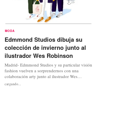
MODA
Edmmond Studios dibuja su
colección de invierno junto al
ilustrador Wes Robinson
Madrid- Edmmond Studios y su particular visión
fashion vuelven a sorprendernos con una
colaboración arty junto al ilustrador Wes
Robinson. Nacido en Suffolk (UK), el artista ha
cargando...
colaborado con la marca ilustrando algunas de
sus prendas y accesorios de la colección
invernal. Apasionado de la ropa vintage, la
música, los libros antiguos y el color,...