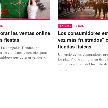
IL
RETAIL
FEATURED
rar las ventas online
Los consumidores es
s fiestas
vez más frustrados" c
tiendas físicas
– La compañía Tiendanube
forme con datos y consejos para
Un tercio de los compradores pre
midores que quieran vender y
los platos" que comprar en tienda
os a través del canal online
un nuevo informe del Instituto de
tas. Cinco claves para tener éxito
Transformación Digital de Capge
cargando...
line 1.Definir la oferta: Es el
encuestó a consumidores y ejecut
para ofrecer productos de baja
del Reino Unido, Estados Unidos
tras temporadas e...
Alemania, Francia, Italia, España
Suecia. El informe, que habla con