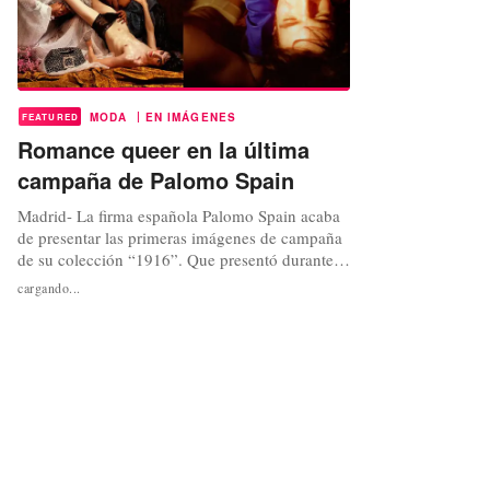
|
MODA
EN IMÁGENES
FEATURED
Romance queer en la última
campaña de Palomo Spain
Madrid- La firma española Palomo Spain acaba
de presentar las primeras imágenes de campaña
de su colección “1916”. Que presentó durante la
última edición de la pasarela New York Fashion
cargando...
Week: Men’s. En un desfile que supuso su
retorno a la gran manzana. Realizadas bajo el
objetivo del artista y fotógrafo estadounidense
Matt Lambert, las imágenes...