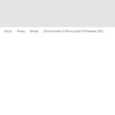
Inicio
Press
Moda
Zimmermann Prêt-à-porter Primavera 2026: Kindred Spirit