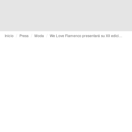
Inicio
Press
Moda
We Love Flamenco presentará su XII edición con la exposición que podrás visitar en Sevilla