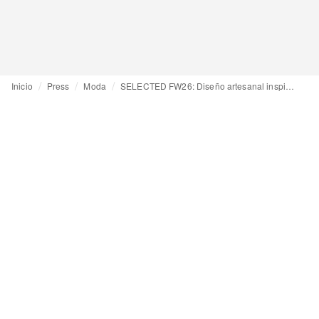
Inicio
Press
Moda
SELECTED FW26: Diseño artesanal inspirado en una colaboración con una estrella Michelin