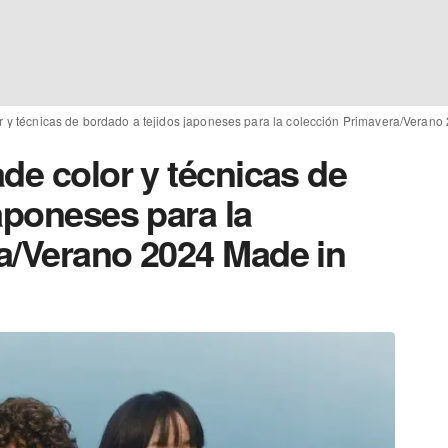
r y técnicas de bordado a tejidos japoneses para la colección Primavera/Veran
de color y técnicas de
aponeses para la
a/Verano 2024 Made in