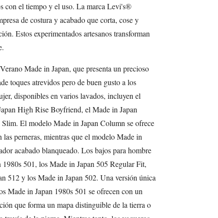
os con el tiempo y el uso. La marca Levi's®
resa de costura y acabado que corta, cose y
ción. Estos experimentados artesanos transforman
e.
/Verano Made in Japan, que presenta un precioso
de toques atrevidos pero de buen gusto a los
jer, disponibles en varios lavados, incluyen el
apan High Rise Boyfriend, el Made in Japan
e Slim. El modelo Made in Japan Column se ofrece
n las perneras, mientras que el modelo Made in
ivador acabado blanqueado. Los bajos para hombre
 1980s 501, los Made in Japan 505 Regular Fit,
an 512 y los Made in Japan 502. Una versión única
ros Made in Japan 1980s 501 se ofrecen con un
ción que forma un mapa distinguible de la tierra o