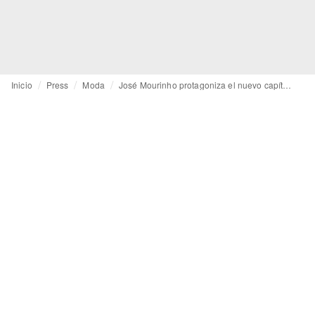
Inicio
Press
Moda
José Mourinho protagoniza el nuevo capítulo de “Legends, Reimagined” de Ferragamo