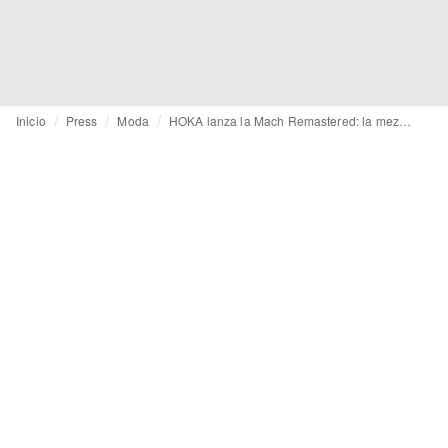
Inicio
Press
Moda
HOKA lanza la Mach Remastered: la mezcla perfecta de rendimiento y estilo