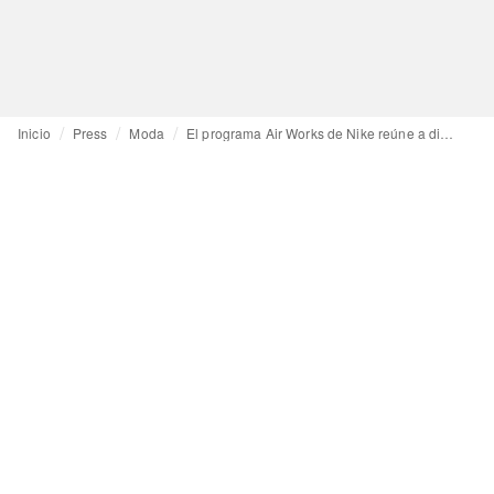
Inicio
Press
Moda
El programa Air Works de Nike reúne a diseñadores de todo el mundo para cocrear el futuro de las Air Max