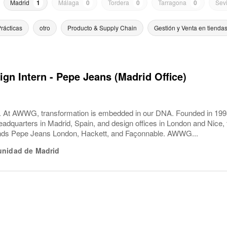
Madrid
1
Málaga
0
Tordera
0
Tarragona
0
Sevi
rácticas
otro
Producto & Supply Chain
Gestión y Venta en tienda
ign Intern - Pepe Jeans (Madrid Office)
 At AWWG, transformation is embedded in our DNA. Founded in 199
adquarters in Madrid, Spain, and design offices in London and Nice, t
ands Pepe Jeans London, Hackett, and Façonnable. AWWG...
nidad de Madrid