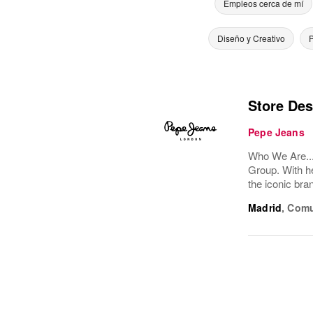
Empleos cerca de mí
Diseño y Creativo
P
Store Des
Pepe Jeans
Who We Are...
Group. With he
the iconic br
Madrid
,
Comu