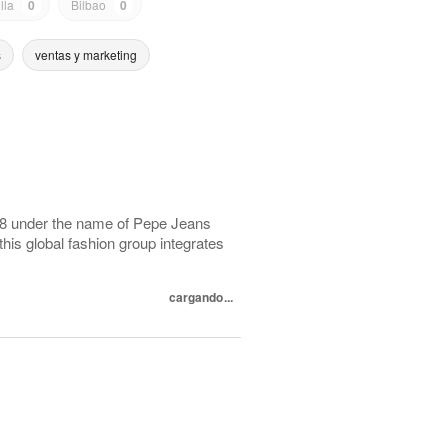
lla
0
Bilbao
0
s
ventas y marketing
8 under the name of Pepe Jeans
his global fashion group integrates
cargando...