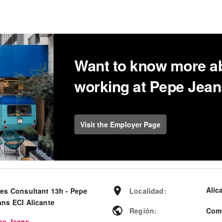
Want to know more a
working at Pepe Jea
Visit the Employer Page
Alic
les Consultant 13h - Pepe
Localidad
:
ans ECI Alicante
Región
:
Comu
pe Jeans