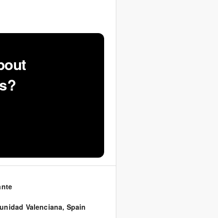
bout
ns?
ante
nidad Valenciana
,
Spain