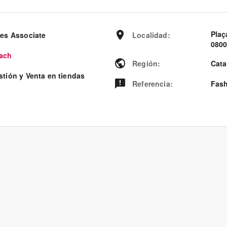
Plaç
les Associate
Localidad
:
0800
ach
Región
:
Cata
stión y Venta en tiendas
Referencia
:
Fash