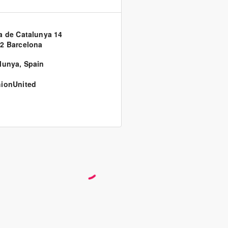
a de Catalunya 14
2 Barcelona
lunya
,
Spain
ionUnited