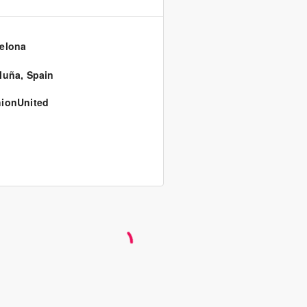
elona
luña
,
Spain
ionUnited