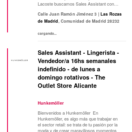
Lacoste buscamos Sales Assistant con
funciones de Sales Assisstant para nuestra
Calle Juan Ramón Jiménez 3
|
Las Rozas
tienda Outlet de Las Rozas Village.¿Qué
de Madrid
,
Comunidad de Madrid
28232
ofrecemos? Jornada...
cargando...
Sales Assistant - Lingerista -
Vendedor/a 16hs semanales
indefinido - de lunes a
domingo rotativos - The
Outlet Store Alicante
Hunkemöller
Bienvenidos a Hunkemöller En
Hunkemöller, es algo más que trabajar en
el sector retail: se trata de tu pasión por la
moda y de crear maravillosos momentos