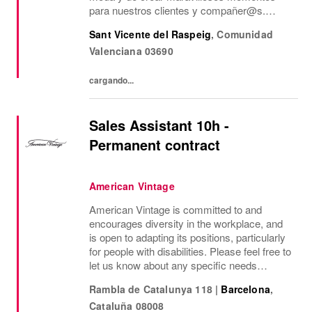
para nuestros clientes y compañer@s.
Juntos creamos un entorno de trabajo
Sant Vicente del Raspeig
,
Comunidad
inspirador en el que todos se sienten
Valenciana
03690
bienvenidos y se comparten...
cargando...
Sales Assistant 10h -
Permanent contract
American Vintage
American Vintage is committed to and
encourages diversity in the workplace, and
is open to adapting its positions, particularly
for people with disabilities. Please feel free to
let us know about any specific needs
(accessibility, working hours, etc.) so that we
Rambla de Catalunya 118
|
Barcelona
,
can provide the most suitable...
Cataluña
08008