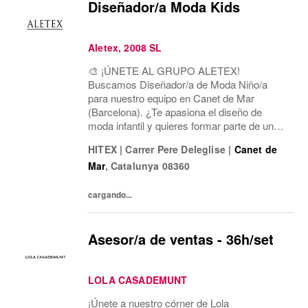
Diseñador/a Moda Kids
Aletex, 2008 SL
🎨 ¡ÚNETE AL GRUPO ALETEX!
Buscamos Diseñador/a de Moda Niño/a
para nuestro equipo en Canet de Mar
(Barcelona). ¿Te apasiona el diseño de
moda infantil y quieres formar parte de un
equipo dinámico y creativo? ¡Te estamos
HITEX
|
Carrer Pere Deleglise
|
Canet de
buscando!
Mar
,
Catalunya
08360
cargando...
Asesor/a de ventas - 36h/set
LOLA CASADEMUNT
¡Únete a nuestro córner de Lola