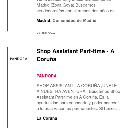
Madrid (Zona Goya).Buscamos
vendedores/as con al menos dos años de
experiencia en venta de moda, consecución
Madrid
,
Comunidad de Madrid
de objetivos comerciales, recepción de
mercancía, gestión de almacén...
cargando...
Shop Assistant Part-time - A
Coruña
PANDORA
SHOP ASSISTANT - A CORUÑA ¡ÚNETE
A NUESTRA AVENTURA! Buscamos Shop
Assistant Part-time en A Coruña. Es la
oportunidad para conocerte y poder acceder
a futuras vacantes permanentes. SITienes
más de 2 años de experiencia como Shop
La Coruña
Assistant, en marcas con un formato de
tienda similar al de...