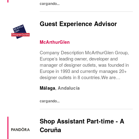
cargando...
Guest Experience Advisor
McArthurGlen
Company Description McArthurGlen Group,
Europe’s leading owner, developer and
manager of designer outlets, was founded in
Europe in 1993 and currently manages 20+
designer outlets in 8 countries.We are
currently looking for a permanent part-time
Málaga
,
Andalucía
Guest Experience Advisor position, working
28 hours...
cargando...
Shop Assistant Part-time - A
Coruña