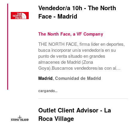
Vendedor/a 10h - The North
Face - Madrid
The North Face, a VF Company
THE NORTH FACE, firma líder en deportes,
busca incorporar un/a vendedor/a en su
punto de venta situado en grandes
almacenes de Madrid (Zona
Goya).Buscamos vendedores/as con al
menos dos años de experiencia en venta de
Madrid
,
Comunidad de Madrid
moda, consecución de objetivos
comerciales, recepción de mercancía,
cargando...
gestión de...
Outlet Client Advisor - La
Roca Village