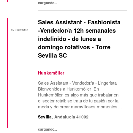
cargando...
Sales Assistant - Fashionista
-Vendedor/a 12h semanales
indefinido - de lunes a
domingo rotativos - Torre
Sevilla SC
Hunkemöller
Sales Assistant - Vendedor/a - Lingerista
Bienvenidos a Hunkemöller En
Hunkemöller, es algo más que trabajar en
el sector retail: se trata de tu pasión por la
moda y de crear maravillosos momentos
para nuestros clientes y compañer@s.
Sevilla
,
Andalucía
41092
Juntos creamos un entorno de trabajo
inspirador en el que...
cargando...