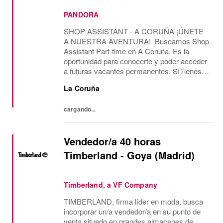
PANDORA
SHOP ASSISTANT - A CORUÑA ¡ÚNETE
A NUESTRA AVENTURA! Buscamos Shop
Assistant Part-time en A Coruña. Es la
oportunidad para conocerte y poder acceder
a futuras vacantes permanentes. SITienes
más de 2 años de experiencia como Shop
La Coruña
Assistant, en marcas con un formato de
tienda similar al de...
cargando...
Vendedor/a 40 horas
Timberland - Goya (Madrid)
Timberland, a VF Company
TIMBERLAND, firma líder en moda, busca
incorporar un/a vendedor/a en su punto de
venta situado en grandes almacenes de