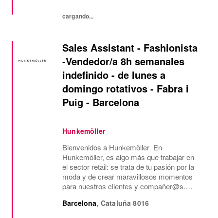
cargando...
Sales Assistant - Fashionista
-Vendedor/a 8h semanales
indefinido - de lunes a
domingo rotativos - Fabra i
Puig - Barcelona
Hunkemöller
Bienvenidos a Hunkemöller En
Hunkemöller, es algo más que trabajar en
el sector retail: se trata de tu pasión por la
moda y de crear maravillosos momentos
para nuestros clientes y compañer@s.
Juntos creamos un entorno de trabajo
Barcelona
,
Cataluña
8016
inspirador en el que todos se sienten
bienvenidos y se comparten...