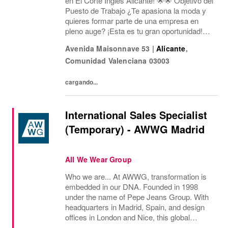
en El Corte Inglés Alicante! 🌟🌟 Objetivo del
Puesto de Trabajo ¿Te apasiona la moda y
quieres formar parte de una empresa en
pleno auge? ¡Esta es tu gran oportunidad!
Estamos buscando un/a Asesor/a de Ventas
Avenida Maisonnave 53
|
Alicante
,
para nuestra tienda en Av. Maisonnave, 53...
Comunidad Valenciana
03003
cargando...
International Sales Specialist
(Temporary) - AWWG Madrid
All We Wear Group
Who we are... At AWWG, transformation is
embedded in our DNA. Founded in 1998
under the name of Pepe Jeans Group. With
headquarters in Madrid, Spain, and design
offices in London and Nice, this global
fashion group integrates the iconic brands