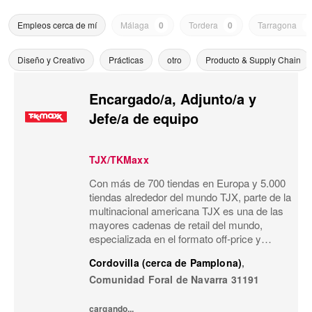
Empleos cerca de mí
Málaga
0
Tordera
0
Tarragona
0
Diseño y Creativo
Prácticas
otro
Producto & Supply Chain
Encargado/a, Adjunto/a y
Jefe/a de equipo
TJX/TKMaxx
Con más de 700 tiendas en Europa y 5.000
tiendas alrededor del mundo TJX, parte de la
multinacional americana TJX es una de las
mayores cadenas de retail del mundo,
especializada en el formato off-price y
reconocida por su modelo de negocio único.
Cordovilla (cerca de Pamplona)
,
Primeras marcas, calidad, variedad y moda
Comunidad Foral de Navarra
31191
a...
cargando...