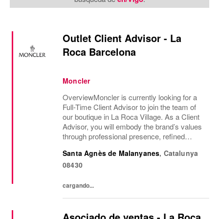
Outlet Client Advisor - La
Roca Barcelona
Moncler
OverviewMoncler is currently looking for a
Full-Time Client Advisor to join the team of
our boutique in La Roca Village. As a Client
Advisor, you will embody the brand’s values
through professional presence, refined
communication style and a passion for
Santa Agnès de Malanyanes
,
Catalunya
delivering exceptional client experiences....
08430
cargando...
Asociado de ventas - La Roca