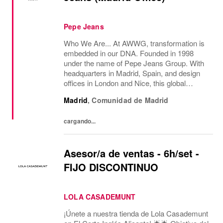
Pepe Jeans
Who We Are... At AWWG, transformation is
embedded in our DNA. Founded in 1998
under the name of Pepe Jeans Group. With
headquarters in Madrid, Spain, and design
offices in London and Nice, this global
fashion group integrates the iconic brands
Madrid
,
Comunidad de Madrid
Pepe Jeans London, Hackett, and
Façonnable. AWWG...
cargando...
Asesor/a de ventas - 6h/set -
FIJO DISCONTINUO
LOLA CASADEMUNT
¡Únete a nuestra tienda de Lola Casademunt