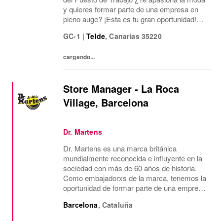
y quieres formar parte de una empresa en
pleno auge? ¡Esta es tu gran oportunidad!
Estamos buscando un/a Asesor/a de Ventas
GC-1
|
Telde
,
Canarias
35220
para nuestra tienda en Lola Casademunt
Outlet Las...
cargando...
Store Manager - La Roca
Village, Barcelona
Dr. Martens
Dr. Martens es una marca británica
mundialmente reconocida e influyente en la
sociedad con más de 60 años de historia.
Como embajadorxs de la marca, tenemos la
oportunidad de formar parte de una empresa
dinámica, próspera y ética, con un grupo de
Barcelona
,
Cataluña
personas muy diverso donde cada unx
aporta su...