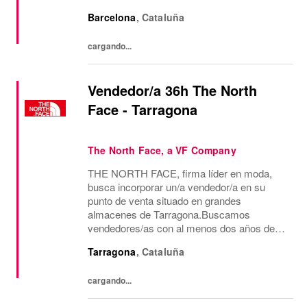
menos dos años de experiencia en venta de
Barcelona
,
Cataluña
moda, consecución de objetivos
comerciales, recepción de mercancía,
cargando...
gestión...
Vendedor/a 36h The North
Face - Tarragona
The North Face, a VF Company
THE NORTH FACE, firma líder en moda,
busca incorporar un/a vendedor/a en su
punto de venta situado en grandes
almacenes de Tarragona.Buscamos
vendedores/as con al menos dos años de
experiencia en venta de moda, consecución
Tarragona
,
Cataluña
de objetivos comerciales, recepción de
mercancía, gestión de almacén y...
cargando...