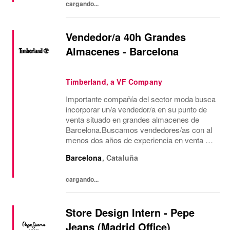
cargando...
Vendedor/a 40h Grandes
Almacenes - Barcelona
Timberland, a VF Company
Importante compañía del sector moda busca
incorporar un/a vendedor/a en su punto de
venta situado en grandes almacenes de
Barcelona.Buscamos vendedores/as con al
menos dos años de experiencia en venta de
moda, consecución de objetivos
Barcelona
,
Cataluña
comerciales, recepción de mercancía,
gestión de almacén y...
cargando...
Store Design Intern - Pepe
Jeans (Madrid Office)