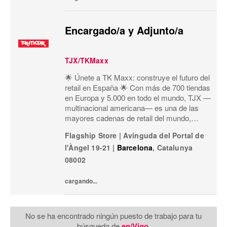
Encargado/a y Adjunto/a
TJX/TKMaxx
🌟 Únete a TK Maxx: construye el futuro del
retail en España 🌟 Con más de 700 tiendas
en Europa y 5.000 en todo el mundo, TJX —
multinacional americana— es una de las
mayores cadenas de retail del mundo,
especializada en el formato off-price:
Flagship Store
|
Avinguda del Portal de
primeras marcas, calidad, variedad y moda
l'Àngel 19-21
|
Barcelona
,
Catalunya
a precios exce
08002
cargando...
No se ha encontrado ningún puesto de trabajo para tu
búsqueda de
en/Vigo
.