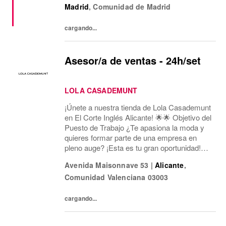
Madrid
,
Comunidad de Madrid
Pepe Jeans London, Hackett, and
Façonnable. AWWG...
cargando...
Asesor/a de ventas - 24h/set
LOLA CASADEMUNT
¡Únete a nuestra tienda de Lola Casademunt
en El Corte Inglés Alicante! 🌟🌟 Objetivo del
Puesto de Trabajo ¿Te apasiona la moda y
quieres formar parte de una empresa en
pleno auge? ¡Esta es tu gran oportunidad!
Estamos buscando un/a Asesor/a de Ventas
Avenida Maisonnave 53
|
Alicante
,
para nuestra tienda en Av. Maisonnave, 53...
Comunidad Valenciana
03003
cargando...