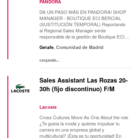
PANDORA
DA UN PASO MÁS EN PANDORA! SHOP
MANAGER - BOUTIQUE ECI BERCIAL
(SUSTITUCIÓN TEMPORAL) Reportando
al Regional Sales Manager serás
responsable de la gestión de Boutique ECI
BERCIAL, liderando el área de ventas y la
Getafe
,
Comunidad de Madrid
gestión del equipo, con una misión
temporal. CONTAREMOS CONTIGO
cargando...
PARA Como...
Sales Assistant Las Rozas 20-
30h (fijo discontinuo) F/M
Lacoste
Cross Cultures Move As One About the role
¿Te gusta la moda y quieres impulsar tu
carrera en una empresa global y
multicultural? ¡Ésta es tu oportunidad! En