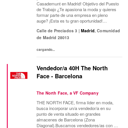
Casademunt en Madrid! Objetivo del Puesto
de Trabajo ¿Te apasiona la moda y quieres
formar parte de una empresa en pleno
auge? ¡Esta es tu gran oportunidad!
Estamos buscando un/a Asesor/a de Ventas
Calle de Preciados 3
|
Madrid
,
Comunidad
para nuestro córner en El Corte Inglés de
de Madrid
28013
Preciados. Tu papel será...
cargando...
Vendedor/a 40H The North
Face - Barcelona
The North Face, a VF Company
THE NORTH FACE, firma líder en moda,
busca incorporar un/a vendedor/a en su
punto de venta situado en grandes
almacenes de Barcelona (Zona
Diagonal).Buscamos vendedores/as con al