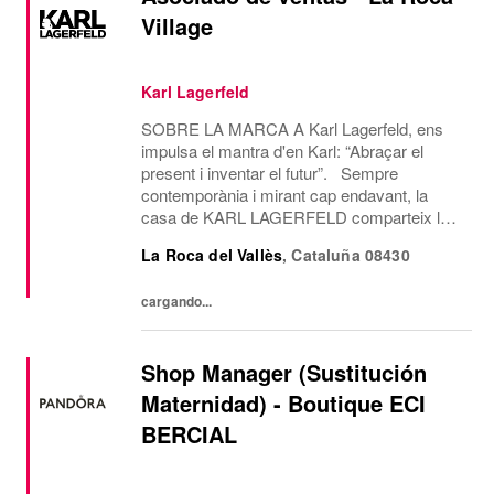
Village
Karl Lagerfeld
SOBRE LA MARCA A Karl Lagerfeld, ens
impulsa el mantra d'en Karl: “Abraçar el
present i inventar el futur”. Sempre
contemporània i mirant cap endavant, la
casa de KARL LAGERFELD comparteix la
visió creativa i l’estètica de disseny del seu
La Roca del Vallès
,
Cataluña
08430
icònic fundador, Karl Lagerfeld. Som l’única
casa de...
cargando...
Shop Manager (Sustitución
Maternidad) - Boutique ECI
BERCIAL