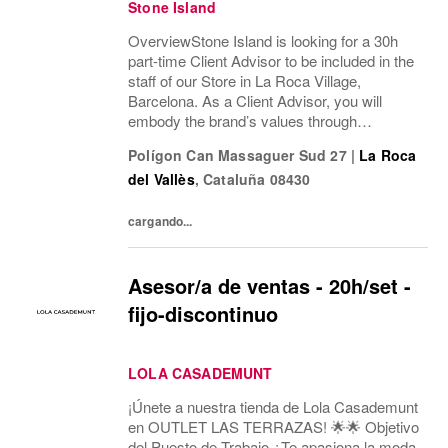
Stone Island
OverviewStone Island is looking for a 30h
part-time Client Advisor to be included in the
staff of our Store in La Roca Village,
Barcelona. As a Client Advisor, you will
embody the brand’s values through
professional presence, refined
Polígon Can Massaguer Sud 27
|
La Roca
communication style and a passion for
del Vallès
,
Cataluña
08430
delivering exceptional...
cargando...
Asesor/a de ventas - 20h/set -
fijo-discontinuo
LOLA CASADEMUNT
¡Únete a nuestra tienda de Lola Casademunt
en OUTLET LAS TERRAZAS! 🌟🌟 Objetivo
del Puesto de Trabajo ¿Te apasiona la moda