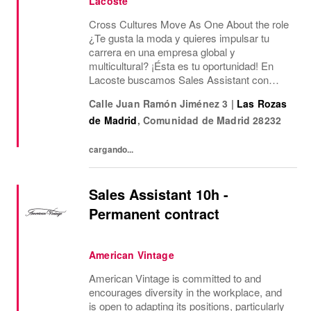
Lacoste
Cross Cultures Move As One About the role
¿Te gusta la moda y quieres impulsar tu
carrera en una empresa global y
multicultural? ¡Ésta es tu oportunidad! En
Lacoste buscamos Sales Assistant con
funciones de Sales Assisstant para nuestra
Calle Juan Ramón Jiménez 3
|
Las Rozas
tienda Outlet de Las Rozas Village.¿Qué
de Madrid
,
Comunidad de Madrid
28232
ofrecemos? Jornada...
cargando...
Sales Assistant 10h -
Permanent contract
American Vintage
American Vintage is committed to and
encourages diversity in the workplace, and
is open to adapting its positions, particularly