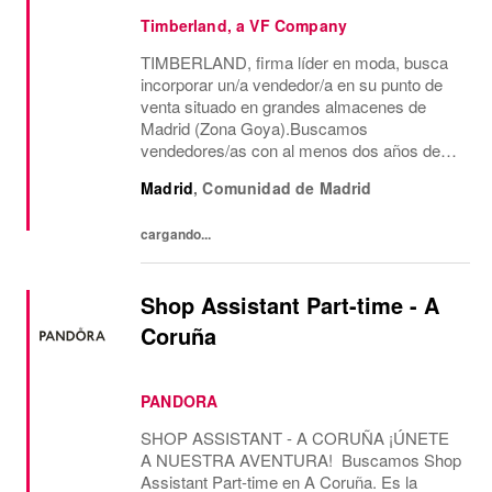
Timberland, a VF Company
TIMBERLAND, firma líder en moda, busca
incorporar un/a vendedor/a en su punto de
venta situado en grandes almacenes de
Madrid (Zona Goya).Buscamos
vendedores/as con al menos dos años de
experiencia en venta de moda, consecución
Madrid
,
Comunidad de Madrid
de objetivos comerciales, recepción de
mercancía, gestión de almacén...
cargando...
Shop Assistant Part-time - A
Coruña
PANDORA
SHOP ASSISTANT - A CORUÑA ¡ÚNETE
A NUESTRA AVENTURA! Buscamos Shop
Assistant Part-time en A Coruña. Es la