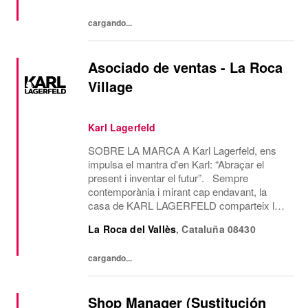
cargando...
Asociado de ventas - La Roca
Village
Karl Lagerfeld
SOBRE LA MARCA A Karl Lagerfeld, ens
impulsa el mantra d'en Karl: “Abraçar el
present i inventar el futur”. Sempre
contemporània i mirant cap endavant, la
casa de KARL LAGERFELD comparteix la
visió creativa i l’estètica de disseny del seu
La Roca del Vallès
,
Cataluña
08430
icònic fundador, Karl Lagerfeld. Som l’única
casa de...
cargando...
Shop Manager (Sustitución