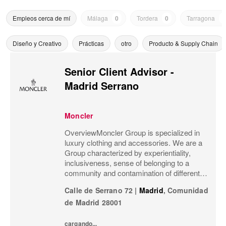
Empleos cerca de mí
Málaga
0
Tordera
0
Tarragona
0
Diseño y Creativo
Prácticas
otro
Producto & Supply Chain
Senior Client Advisor -
Madrid Serrano
Moncler
OverviewMoncler Group is specialized in
luxury clothing and accessories. We are a
Group characterized by experientiality,
inclusiveness, sense of belonging to a
community and contamination of different
meanings and worlds.Our goal is that
Calle de Serrano 72
|
Madrid
,
Comunidad
Moncler’s social channels not only
de Madrid
28001
communicate our...
cargando...