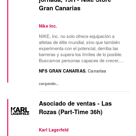
Gran Canarias
Nike Inc.
NIKE, Inc. no solo ofrece equipación a
atletas de élite mundial, sino que también
experimenta con el potencial, derriba las
barreras y supera los límites de lo posible.
Buscamos personas capaces de crecer,
pensar, soñar y crear. La cultura de la
NFS GRAN CANARIAS
,
Canarias
empresa anima a aceptar la diversidad y
fomentar la...
cargando...
Asociado de ventas - Las
Rozas (Part-Time 36h)
Karl Lagerfeld