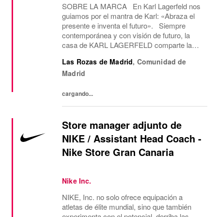
SOBRE LA MARCA En Karl Lagerfeld nos
guiamos por el mantra de Karl: «Abraza el
presente e inventa el futuro». Siempre
contemporánea y con visión de futuro, la
casa de KARL LAGERFELD comparte la
visión creativa y la estética del diseño de su
Las Rozas de Madrid
,
Comunidad de
icónico fundador, Karl Lagerfeld. Somos la
Madrid
única...
cargando...
Store manager adjunto de
NIKE / Assistant Head Coach -
Nike Store Gran Canaria
Nike Inc.
NIKE, Inc. no solo ofrece equipación a
atletas de élite mundial, sino que también
experimenta con el potencial, derriba las