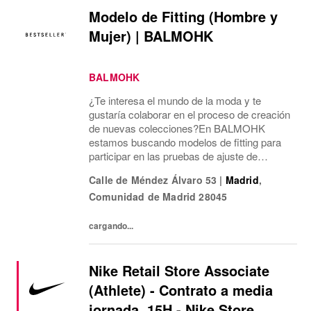
Modelo de Fitting (Hombre y
Mujer) | BALMOHK
BALMOHK
¿Te interesa el mundo de la moda y te
gustaría colaborar en el proceso de creación
de nuevas colecciones?En BALMOHK
estamos buscando modelos de fitting para
participar en las pruebas de ajuste de
nuestras prendas. Estas sesiones son una
Calle de Méndez Álvaro 53
|
Madrid
,
parte clave del desarrollo de producto y nos
Comunidad de Madrid
28045
ayudan a...
cargando...
Nike Retail Store Associate
(Athlete) - Contrato a media
jornada, 15H - Nike Store