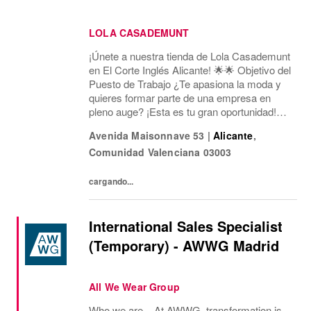
LOLA CASADEMUNT
¡Únete a nuestra tienda de Lola Casademunt
en El Corte Inglés Alicante! 🌟🌟 Objetivo del
Puesto de Trabajo ¿Te apasiona la moda y
quieres formar parte de una empresa en
pleno auge? ¡Esta es tu gran oportunidad!
Estamos buscando un/a Asesor/a de Ventas
Avenida Maisonnave 53
|
Alicante
,
para nuestra tienda en Av. Maisonnave, 53...
Comunidad Valenciana
03003
cargando...
International Sales Specialist
(Temporary) - AWWG Madrid
All We Wear Group
Who we are... At AWWG, transformation is