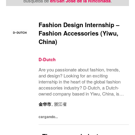
búsqueda de
en/San José de la Rinconada
.
Fashion Design Internship –
Fashion Accessories (Yiwu,
China)
D-Dutch
Are you passionate about fashion, trends,
and design? Looking for an exciting
internship in the heart of the global fashion
accessories industry? D-Dutch, a Dutch-
owned company based in Yiwu, China, is
offering a unique opportunity for a creative
金华市
,
浙江省
and motivated Intern Designer / Stylist to join
our i
cargando...