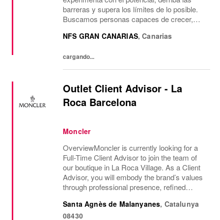
barreras y supera los límites de lo posible.
Buscamos personas capaces de crecer,
pensar, soñar y crear. Su cultura anima a
NFS GRAN CANARIAS
,
Canarias
aceptar la diversidad y fomentar la
imaginación....
cargando...
Outlet Client Advisor - La
Roca Barcelona
Moncler
OverviewMoncler is currently looking for a
Full-Time Client Advisor to join the team of
our boutique in La Roca Village. As a Client
Advisor, you will embody the brand’s values
through professional presence, refined
communication style and a passion for
Santa Agnès de Malanyanes
,
Catalunya
delivering exceptional client experiences....
08430