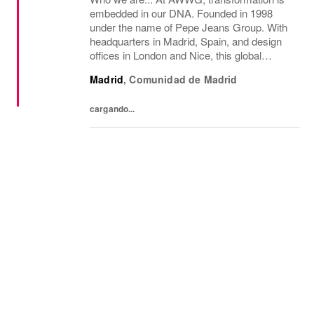
embedded in our DNA. Founded in 1998
under the name of Pepe Jeans Group. With
headquarters in Madrid, Spain, and design
offices in London and Nice, this global
fashion group integrates the iconic brands
Madrid
,
Comunidad de Madrid
Pepe Jeans London, Hackett, and
Façonnable. AWWG...
cargando...