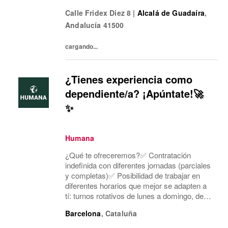
mañana o tarde. Concentramos la jornada
Calle Fridex Diez 8
|
Alcalá de Guadaíra
,
laboral en cinco días a la semana y dos días
Andalucía
41500
mí...
cargando...
¿Tienes experiencia como
dependiente/a? ¡Apúntate!🚀
✨
Humana
¿Qué te ofreceremos?✅ Contratación
indefinida con diferentes jornadas (parciales
y completas)✅ Posibilidad de trabajar en
diferentes horarios que mejor se adapten a
tí: turnos rotativos de lunes a domingo, de
mañana o tarde. Concentramos la jornada
Barcelona
,
Cataluña
laboral en cinco días a la semana y dos días
mí...