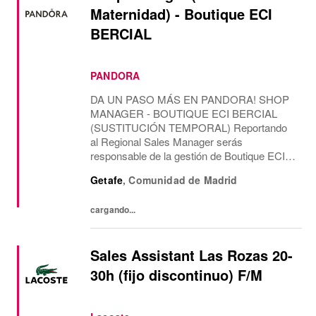
Maternidad) - Boutique ECI
BERCIAL
PANDORA
DA UN PASO MÁS EN PANDORA! SHOP
MANAGER - BOUTIQUE ECI BERCIAL
(SUSTITUCIÓN TEMPORAL) Reportando
al Regional Sales Manager serás
responsable de la gestión de Boutique ECI
BERCIAL, liderando el área de ventas y la
Getafe
,
Comunidad de Madrid
gestión del equipo, con una misión
temporal. CONTAREMOS CONTIGO
cargando...
PARA Como...
Sales Assistant Las Rozas 20-
30h (fijo discontinuo) F/M