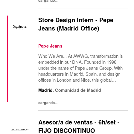
cargando...
Store Design Intern - Pepe
Jeans (Madrid Office)
Pepe Jeans
Who We Are... At AWWG, transformation is
embedded in our DNA. Founded in 1998
under the name of Pepe Jeans Group. With
headquarters in Madrid, Spain, and design
offices in London and Nice, this global
fashion group integrates the iconic brands
Madrid
,
Comunidad de Madrid
Pepe Jeans London, Hackett, and
Façonnable. AWWG...
cargando...
Asesor/a de ventas - 6h/set -
FIJO DISCONTINUO