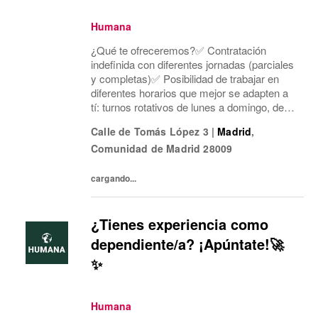
Humana
¿Qué te ofreceremos?✅ Contratación
indefinida con diferentes jornadas (parciales
y completas)✅ Posibilidad de trabajar en
diferentes horarios que mejor se adapten a
tí: turnos rotativos de lunes a domingo, de
mañana o tarde. Concentramos la jornada
Calle de Tomás López 3
|
Madrid
,
laboral en cinco días a la semana y dos días
Comunidad de Madrid
28009
mí...
cargando...
¿Tienes experiencia como
dependiente/a? ¡Apúntate!🚀
✨
Humana