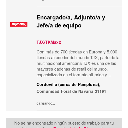
Encargado/a, Adjunto/a y
Jefe/a de equipo
TJX/TKMaxx
Con más de 700 tiendas en Europa y 5.000
tiendas alrededor del mundo TJX, parte de la
multinacional americana TJX es una de las
mayores cadenas de retail del mundo,
especializada en el formato off-price y
reconocida por su modelo de negocio único.
Cordovilla (cerca de Pamplona)
,
Primeras marcas, calidad, variedad y moda
Comunidad Foral de Navarra
31191
a...
cargando...
No se ha encontrado ningún puesto de trabajo para tu