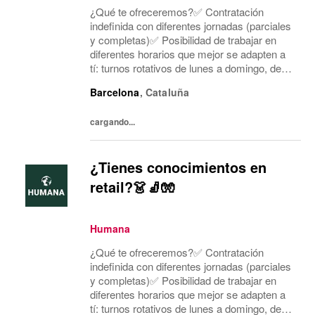
¿Qué te ofreceremos?✅ Contratación
indefinida con diferentes jornadas (parciales
y completas)✅ Posibilidad de trabajar en
diferentes horarios que mejor se adapten a
tí: turnos rotativos de lunes a domingo, de
mañana o tarde. Concentramos la jornada
Barcelona
,
Cataluña
laboral en cinco días a la semana y dos días
mí...
cargando...
¿Tienes conocimientos en
retail?👗🧦🧤
Humana
¿Qué te ofreceremos?✅ Contratación
indefinida con diferentes jornadas (parciales
y completas)✅ Posibilidad de trabajar en
diferentes horarios que mejor se adapten a
tí: turnos rotativos de lunes a domingo, de