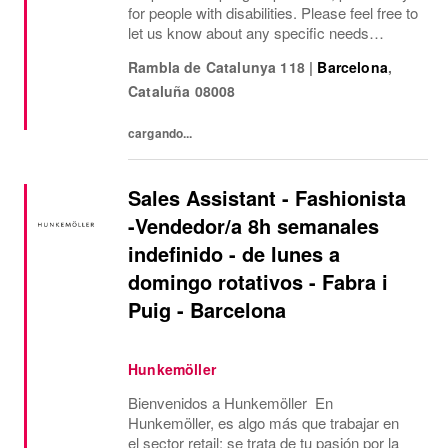
for people with disabilities. Please feel free to
let us know about any specific needs
(accessibility, working hours, etc.) so that we
Rambla de Catalunya 118
|
Barcelona
,
can provide the most suitable...
Cataluña
08008
cargando...
Sales Assistant - Fashionista
-Vendedor/a 8h semanales
indefinido - de lunes a
domingo rotativos - Fabra i
Puig - Barcelona
Hunkemöller
Bienvenidos a Hunkemöller En
Hunkemöller, es algo más que trabajar en
el sector retail: se trata de tu pasión por la