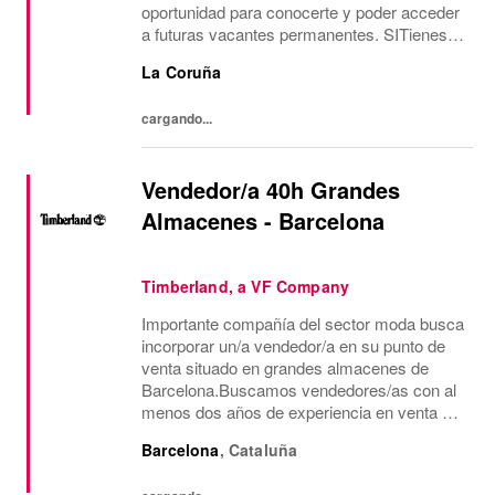
oportunidad para conocerte y poder acceder
a futuras vacantes permanentes. SITienes
más de 2 años de experiencia como Shop
La Coruña
Assistant, en marcas con un formato de
tienda similar al de...
cargando...
Vendedor/a 40h Grandes
Almacenes - Barcelona
Timberland, a VF Company
Importante compañía del sector moda busca
incorporar un/a vendedor/a en su punto de
venta situado en grandes almacenes de
Barcelona.Buscamos vendedores/as con al
menos dos años de experiencia en venta de
moda, consecución de objetivos
Barcelona
,
Cataluña
comerciales, recepción de mercancía,
gestión de almacén y...