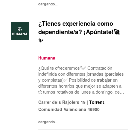
cargando...
¿Tienes experiencia como
dependiente/a? ¡Apúntate!🚀
✨
Humana
¿Qué te ofreceremos?✅ Contratación
indefinida con diferentes jornadas (parciales
y completas)✅ Posibilidad de trabajar en
diferentes horarios que mejor se adapten a
tí: turnos rotativos de lunes a domingo, de
mañana o tarde. Concentramos la jornada
Carrer dels Rajolers 19
|
Torrent
,
laboral en cinco días a la semana y dos días
Comunidad Valenciana
46900
mí...
cargando...