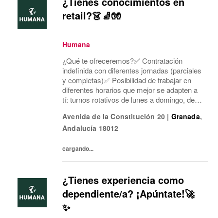
¿Tienes conocimientos en
retail?👗🧦🧤
Humana
¿Qué te ofreceremos?✅ Contratación
indefinida con diferentes jornadas (parciales
y completas)✅ Posibilidad de trabajar en
diferentes horarios que mejor se adapten a
tí: turnos rotativos de lunes a domingo, de
mañana o tarde. Concentramos la jornada
Avenida de la Constitución 20
|
Granada
,
laboral en cinco días a la semana y dos días
Andalucía
18012
mí...
cargando...
¿Tienes experiencia como
dependiente/a? ¡Apúntate!🚀
✨