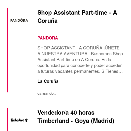
Shop Assistant Part-time - A
Coruña
PANDORA
SHOP ASSISTANT - A CORUÑA ¡ÚNETE
A NUESTRA AVENTURA! Buscamos Shop
Assistant Part-time en A Coruña. Es la
oportunidad para conocerte y poder acceder
a futuras vacantes permanentes. SITienes
más de 2 años de experiencia como Shop
La Coruña
Assistant, en marcas con un formato de
tienda similar al de...
cargando...
Vendedor/a 40 horas
Timberland - Goya (Madrid)