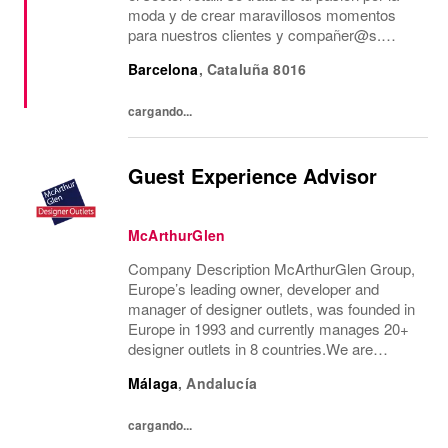
moda y de crear maravillosos momentos
para nuestros clientes y compañer@s.
Juntos creamos un entorno de trabajo
Barcelona
,
Cataluña
8016
inspirador en el que todos se sienten
bienvenidos y se comparten...
cargando...
Guest Experience Advisor
McArthurGlen
Company Description McArthurGlen Group,
Europe’s leading owner, developer and
manager of designer outlets, was founded in
Europe in 1993 and currently manages 20+
designer outlets in 8 countries.We are
currently looking for a permanent part-time
Málaga
,
Andalucía
Guest Experience Advisor position, working
28 hours...
cargando...