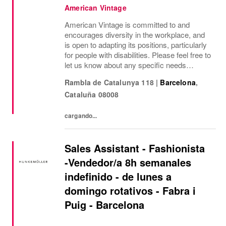
American Vintage
American Vintage is committed to and
encourages diversity in the workplace, and
is open to adapting its positions, particularly
for people with disabilities. Please feel free to
let us know about any specific needs
(accessibility, working hours, etc.) so that we
Rambla de Catalunya 118
|
Barcelona
,
can provide the most suitable...
Cataluña
08008
cargando...
Sales Assistant - Fashionista
-Vendedor/a 8h semanales
indefinido - de lunes a
domingo rotativos - Fabra i
Puig - Barcelona