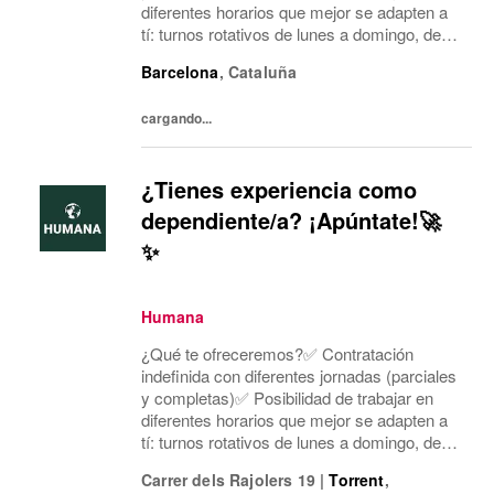
diferentes horarios que mejor se adapten a
tí: turnos rotativos de lunes a domingo, de
mañana o tarde. Concentramos la jornada
Barcelona
,
Cataluña
laboral en cinco días a la semana y dos días
mí...
cargando...
¿Tienes experiencia como
dependiente/a? ¡Apúntate!🚀
✨
Humana
¿Qué te ofreceremos?✅ Contratación
indefinida con diferentes jornadas (parciales
y completas)✅ Posibilidad de trabajar en
diferentes horarios que mejor se adapten a
tí: turnos rotativos de lunes a domingo, de
mañana o tarde. Concentramos la jornada
Carrer dels Rajolers 19
|
Torrent
,
laboral en cinco días a la semana y dos días