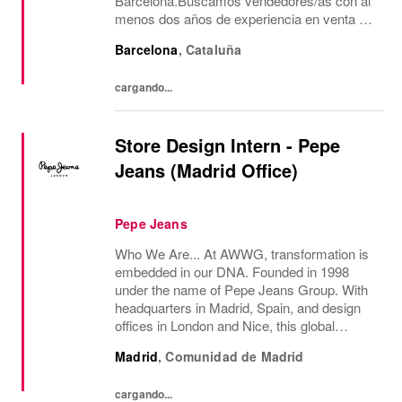
Barcelona.Buscamos vendedores/as con al
menos dos años de experiencia en venta de
moda, consecución de objetivos
Barcelona
,
Cataluña
comerciales, recepción de mercancía,
gestión de almacén y...
cargando...
Store Design Intern - Pepe
Jeans (Madrid Office)
Pepe Jeans
Who We Are... At AWWG, transformation is
embedded in our DNA. Founded in 1998
under the name of Pepe Jeans Group. With
headquarters in Madrid, Spain, and design
offices in London and Nice, this global
fashion group integrates the iconic brands
Madrid
,
Comunidad de Madrid
Pepe Jeans London, Hackett, and
Façonnable. AWWG...
cargando...