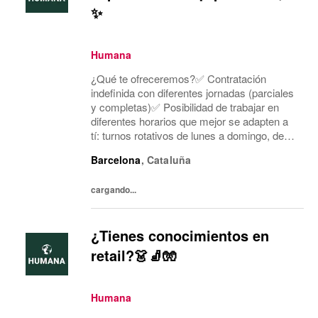
✨
Humana
¿Qué te ofreceremos?✅ Contratación
indefinida con diferentes jornadas (parciales
y completas)✅ Posibilidad de trabajar en
diferentes horarios que mejor se adapten a
tí: turnos rotativos de lunes a domingo, de
mañana o tarde. Concentramos la jornada
Barcelona
,
Cataluña
laboral en cinco días a la semana y dos días
mí...
cargando...
¿Tienes conocimientos en
retail?👗🧦🧤
Humana