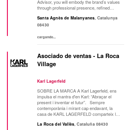
Advisor, you will embody the brand’s values
through professional presence, refined
communication style and a passion for
Santa Agnès de Malanyanes
,
Catalunya
delivering exceptional client experiences....
08430
cargando...
Asociado de ventas - La Roca
Village
Karl Lagerfeld
SOBRE LA MARCA A Karl Lagerfeld, ens
impulsa el mantra d'en Karl: “Abraçar el
present i inventar el futur”. Sempre
contemporània i mirant cap endavant, la
casa de KARL LAGERFELD comparteix la
visió creativa i l’estètica de disseny del seu
La Roca del Vallès
,
Cataluña
08430
icònic fundador, Karl Lagerfeld. Som l’única