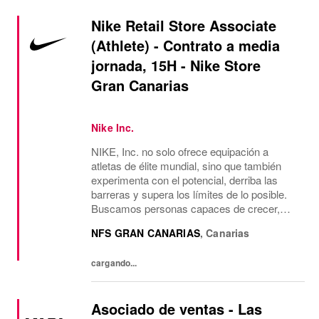
Nike Retail Store Associate
(Athlete) - Contrato a media
jornada, 15H - Nike Store
Gran Canarias
Nike Inc.
NIKE, Inc. no solo ofrece equipación a
atletas de élite mundial, sino que también
experimenta con el potencial, derriba las
barreras y supera los límites de lo posible.
Buscamos personas capaces de crecer,
pensar, soñar y crear. La cultura de la
NFS GRAN CANARIAS
,
Canarias
empresa anima a aceptar la diversidad y
fomentar la...
cargando...
Asociado de ventas - Las