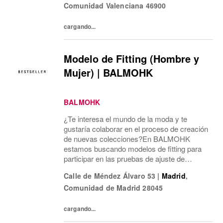
Comunidad Valenciana
46900
mí...
cargando...
Modelo de Fitting (Hombre y
Mujer) | BALMOHK
BALMOHK
¿Te interesa el mundo de la moda y te
gustaría colaborar en el proceso de creación
de nuevas colecciones?En BALMOHK
estamos buscando modelos de fitting para
participar en las pruebas de ajuste de
nuestras prendas. Estas sesiones son una
Calle de Méndez Álvaro 53
|
Madrid
,
parte clave del desarrollo de producto y nos
Comunidad de Madrid
28045
ayudan a...
cargando...