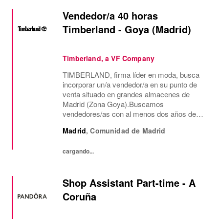
Vendedor/a 40 horas
Timberland - Goya (Madrid)
Timberland, a VF Company
TIMBERLAND, firma líder en moda, busca
incorporar un/a vendedor/a en su punto de
venta situado en grandes almacenes de
Madrid (Zona Goya).Buscamos
vendedores/as con al menos dos años de
experiencia en venta de moda, consecución
Madrid
,
Comunidad de Madrid
de objetivos comerciales, recepción de
mercancía, gestión de almacén...
cargando...
Shop Assistant Part-time - A
Coruña