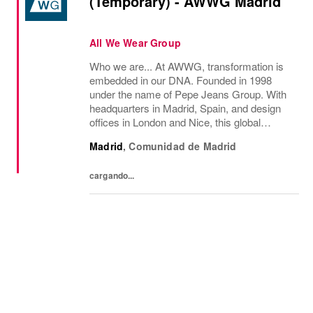
(Temporary) - AWWG Madrid
All We Wear Group
Who we are... At AWWG, transformation is
embedded in our DNA. Founded in 1998
under the name of Pepe Jeans Group. With
headquarters in Madrid, Spain, and design
offices in London and Nice, this global
fashion group integrates the iconic brands
Madrid
,
Comunidad de Madrid
Pepe Jeans London, Hackett, and
Façonnable. AWWG...
cargando...