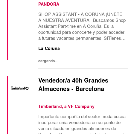
PANDORA
SHOP ASSISTANT - A CORUÑA ¡ÚNETE
A NUESTRA AVENTURA! Buscamos Shop
Assistant Part-time en A Coruña. Es la
oportunidad para conocerte y poder acceder
a futuras vacantes permanentes. SITienes
más de 2 años de experiencia como Shop
La Coruña
Assistant, en marcas con un formato de
tienda similar al de...
cargando...
Vendedor/a 40h Grandes
Almacenes - Barcelona
Timberland, a VF Company
Importante compañía del sector moda busca
incorporar un/a vendedor/a en su punto de
venta situado en grandes almacenes de