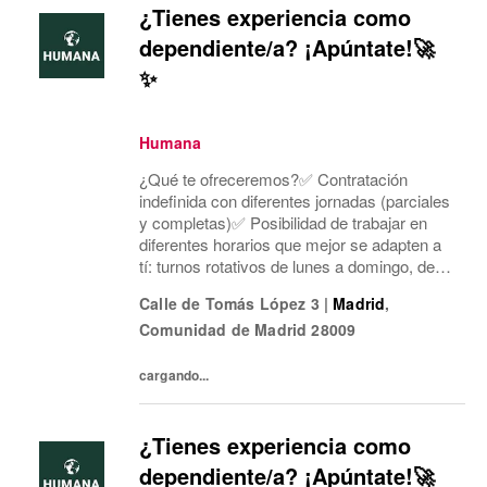
¿Tienes experiencia como
dependiente/a? ¡Apúntate!🚀
✨
Humana
¿Qué te ofreceremos?✅ Contratación
indefinida con diferentes jornadas (parciales
y completas)✅ Posibilidad de trabajar en
diferentes horarios que mejor se adapten a
tí: turnos rotativos de lunes a domingo, de
mañana o tarde. Concentramos la jornada
Calle de Tomás López 3
|
Madrid
,
laboral en cinco días a la semana y dos días
Comunidad de Madrid
28009
mí...
cargando...
¿Tienes experiencia como
dependiente/a? ¡Apúntate!🚀