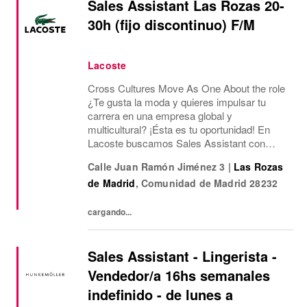
Sales Assistant Las Rozas 20-
30h (fijo discontinuo) F/M
Lacoste
Cross Cultures Move As One About the role
¿Te gusta la moda y quieres impulsar tu
carrera en una empresa global y
multicultural? ¡Ésta es tu oportunidad! En
Lacoste buscamos Sales Assistant con
funciones de Sales Assisstant para nuestra
Calle Juan Ramón Jiménez 3
|
Las Rozas
tienda Outlet de Las Rozas Village.¿Qué
de Madrid
,
Comunidad de Madrid
28232
ofrecemos? Jornada...
cargando...
Sales Assistant - Lingerista -
Vendedor/a 16hs semanales
indefinido - de lunes a