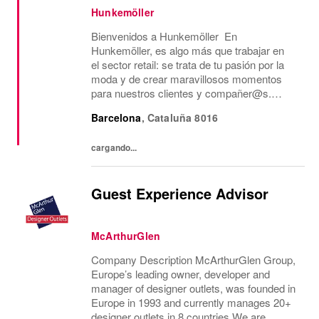
Hunkemöller
Bienvenidos a Hunkemöller En
Hunkemöller, es algo más que trabajar en
el sector retail: se trata de tu pasión por la
moda y de crear maravillosos momentos
para nuestros clientes y compañer@s.
Juntos creamos un entorno de trabajo
Barcelona
,
Cataluña
8016
inspirador en el que todos se sienten
bienvenidos y se comparten...
cargando...
Guest Experience Advisor
McArthurGlen
Company Description McArthurGlen Group,
Europe’s leading owner, developer and
manager of designer outlets, was founded in
Europe in 1993 and currently manages 20+
designer outlets in 8 countries.We are