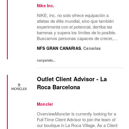
Nike Inc.
NIKE, Inc. no solo ofrece equipación a
atletas de élite mundial, sino que también
experimenta con el potencial, derriba las
barreras y supera los límites de lo posible.
Buscamos personas capaces de crecer,
pensar, soñar y crear. Su cultura anima a
NFS GRAN CANARIAS
,
Canarias
aceptar la diversidad y fomentar la
imaginación....
cargando...
Outlet Client Advisor - La
Roca Barcelona
Moncler
OverviewMoncler is currently looking for a
Full-Time Client Advisor to join the team of
our boutique in La Roca Village. As a Client