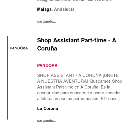
currently looking for a permanent part-time
Málaga
,
Andalucía
Guest Experience Advisor position, working
28 hours...
cargando...
Shop Assistant Part-time - A
Coruña
PANDORA
SHOP ASSISTANT - A CORUÑA ¡ÚNETE
A NUESTRA AVENTURA! Buscamos Shop
Assistant Part-time en A Coruña. Es la
oportunidad para conocerte y poder acceder
a futuras vacantes permanentes. SITienes
más de 2 años de experiencia como Shop
La Coruña
Assistant, en marcas con un formato de
tienda similar al de...
cargando...