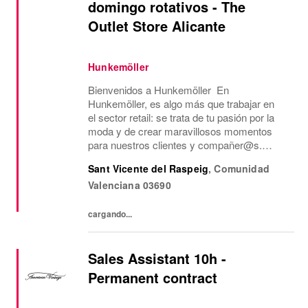
domingo rotativos - The
Outlet Store Alicante
Hunkemöller
Bienvenidos a Hunkemöller En
Hunkemöller, es algo más que trabajar en
el sector retail: se trata de tu pasión por la
moda y de crear maravillosos momentos
para nuestros clientes y compañer@s.
Juntos creamos un entorno de trabajo
Sant Vicente del Raspeig
,
Comunidad
inspirador en el que todos se sienten
Valenciana
03690
bienvenidos y se comparten...
cargando...
Sales Assistant 10h -
Permanent contract