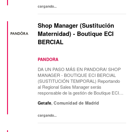
casa de...
cargando...
Shop Manager (Sustitución
Maternidad) - Boutique ECI
BERCIAL
PANDORA
DA UN PASO MÁS EN PANDORA! SHOP
MANAGER - BOUTIQUE ECI BERCIAL
(SUSTITUCIÓN TEMPORAL) Reportando
al Regional Sales Manager serás
responsable de la gestión de Boutique ECI
BERCIAL, liderando el área de ventas y la
Getafe
,
Comunidad de Madrid
gestión del equipo, con una misión
temporal. CONTAREMOS CONTIGO
cargando...
PARA Como...