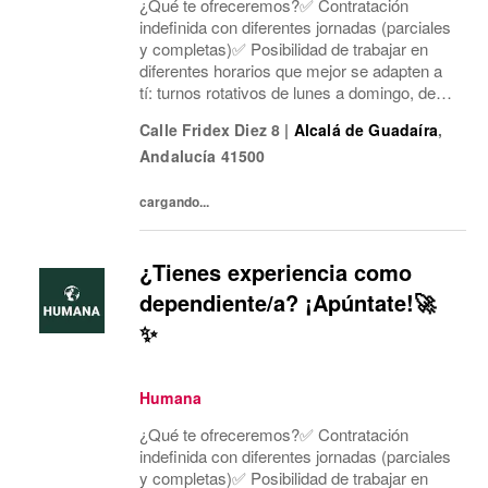
¿Qué te ofreceremos?✅ Contratación
indefinida con diferentes jornadas (parciales
y completas)✅ Posibilidad de trabajar en
diferentes horarios que mejor se adapten a
tí: turnos rotativos de lunes a domingo, de
mañana o tarde. Concentramos la jornada
Calle Fridex Diez 8
|
Alcalá de Guadaíra
,
laboral en cinco días a la semana y dos días
Andalucía
41500
mí...
cargando...
¿Tienes experiencia como
dependiente/a? ¡Apúntate!🚀
✨
Humana
¿Qué te ofreceremos?✅ Contratación
indefinida con diferentes jornadas (parciales
y completas)✅ Posibilidad de trabajar en