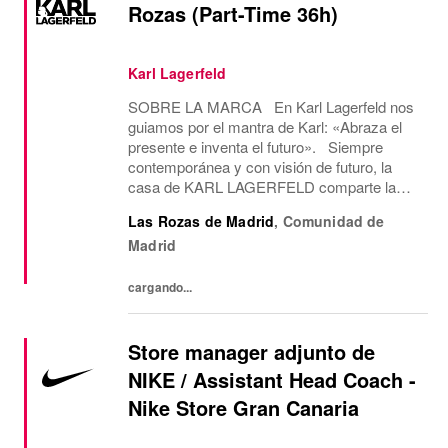
Rozas (Part-Time 36h)
Karl Lagerfeld
SOBRE LA MARCA En Karl Lagerfeld nos
guiamos por el mantra de Karl: «Abraza el
presente e inventa el futuro». Siempre
contemporánea y con visión de futuro, la
casa de KARL LAGERFELD comparte la
visión creativa y la estética del diseño de su
Las Rozas de Madrid
,
Comunidad de
icónico fundador, Karl Lagerfeld. Somos la
Madrid
única...
cargando...
Store manager adjunto de
NIKE / Assistant Head Coach -
Nike Store Gran Canaria