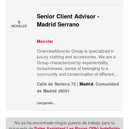
Senior Client Advisor -
Madrid Serrano
Moncler
OverviewMoncler Group is specialized in
luxury clothing and accessories. We are a
Group characterized by experientiality,
inclusiveness, sense of belonging to a
community and contamination of different
meanings and worlds.Our goal is that
Calle de Serrano 72
|
Madrid
,
Comunidad
Moncler’s social channels not only
de Madrid
28001
communicate our...
cargando...
No se ha encontrado ningún puesto de trabajo para tu
búsqueda de
Sales Assistant Las Rozas (20h) Indefinido