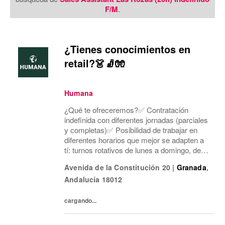
F/M
.
¿Tienes conocimientos en
retail?👗🧦🧤
Humana
¿Qué te ofreceremos?✅ Contratación
indefinida con diferentes jornadas (parciales
y completas)✅ Posibilidad de trabajar en
diferentes horarios que mejor se adapten a
tí: turnos rotativos de lunes a domingo, de
mañana o tarde. Concentramos la jornada
Avenida de la Constitución 20
|
Granada
,
laboral en cinco días a la semana y dos días
Andalucía
18012
mí...
cargando...