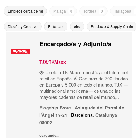
Empleos cerca de mí
Málaga
0
Tordera
0
Tarragona
0
Diseño y Creativo
Prácticas
otro
Producto & Supply Chain
Encargado/a y Adjunto/a
TJX/TKMaxx
🌟 Únete a TK Maxx: construye el futuro del
retail en España 🌟 Con más de 700 tiendas
en Europa y 5.000 en todo el mundo, TJX —
multinacional americana— es una de las
mayores cadenas de retail del mundo,
especializada en el formato off-price:
Flagship Store
|
Avinguda del Portal de
primeras marcas, calidad, variedad y moda
l'Àngel 19-21
|
Barcelona
,
Catalunya
a precios exce
08002
cargando...