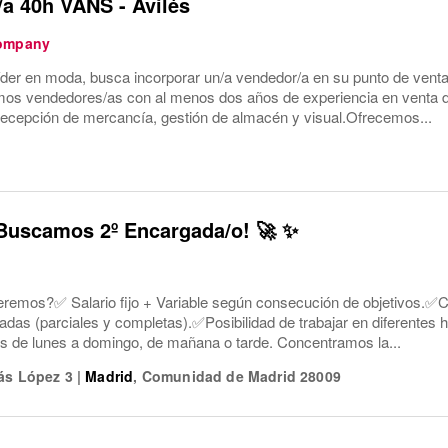
a 40h VANS - Avilés
Company
íder en moda, busca incorporar un/a vendedor/a en su punto de vent
os vendedores/as con al menos dos años de experiencia en venta d
recepción de mercancía, gestión de almacén y visual.Ofrecemos...
Buscamos 2º Encargada/o! 🚀 ✨
eremos?✅ Salario fijo + Variable según consecución de objetivos.✅Co
nadas (parciales y completas).✅Posibilidad de trabajar en diferentes h
vos de lunes a domingo, de mañana o tarde. Concentramos la...
ás López 3
|
Madrid
,
Comunidad de Madrid
28009