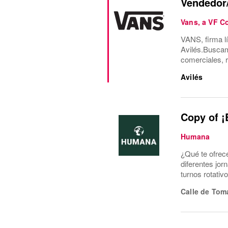
Vendedor/
Vans, a VF 
VANS, firma l
Avilés.Buscam
comerciales, 
Avilés
Copy of ¡
Humana
¿Qué te ofrec
diferentes jor
turnos rotati
Calle de Tom