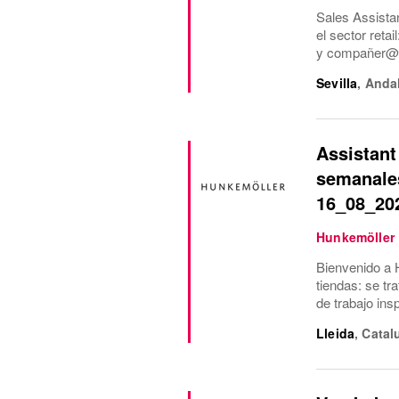
Sales Assista
el sector reta
y compañer@s.
Sevilla
,
Anda
Assistant
semanales
16_08_202
Hunkemöller
Bienvenido a 
tiendas: se t
de trabajo ins
Lleida
,
Catal