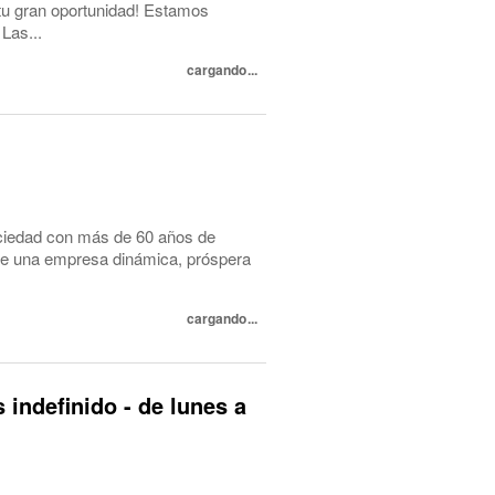
tu gran oportunidad! Estamos
Las...
cargando...
ociedad con más de 60 años de
 de una empresa dinámica, próspera
cargando...
 indefinido - de lunes a