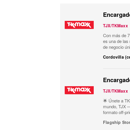
Encargado
TJX/TKMaxx
Con más de 70
es una de las
de negocio ún
Cordovilla (
Encargado
TJX/TKMaxx
🌟 Únete a TK
mundo, TJX —m
formato off-pr
Flagship Sto