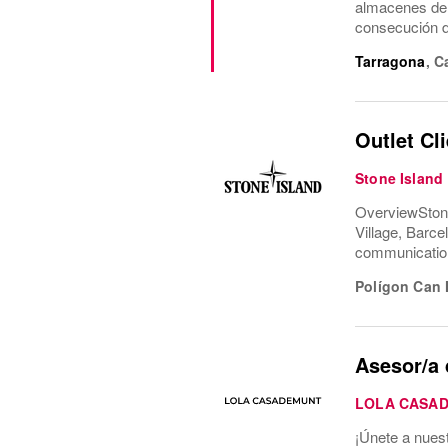
almacenes de
consecución d
Tarragona
,
C
Outlet Cl
Stone Island
OverviewStone 
Village, Barce
communication 
Polígon Can
Asesor/a 
LOLA CASA
¡Únete a nues