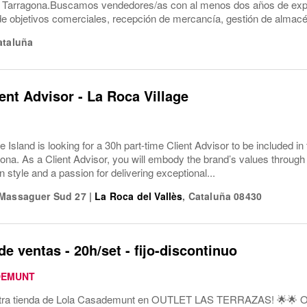
 Tarragona.Buscamos vendedores/as con al menos dos años de expe
e objetivos comerciales, recepción de mercancía, gestión de almacén
ataluña
ient Advisor - La Roca Village
Island is looking for a 30h part-time Client Advisor to be included in 
lona. As a Client Advisor, you will embody the brand’s values through
style and a passion for delivering exceptional...
 Massaguer Sud 27
|
La Roca del Vallès
,
Cataluña
08430
de ventas - 20h/set - fijo-discontinuo
DEMUNT
tra tienda de Lola Casademunt en OUTLET LAS TERRAZAS! 🌟🌟 Obj