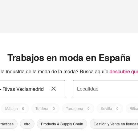
Trabajos en moda en España
a industria de la moda de la moda? Busca aquí o
descubre qu
Localidad
Málaga
0
Tordera
0
Tarragona
0
Sevilla
0
Bilb
rácticas
otro
Producto & Supply Chain
Gestión y Venta en tienda