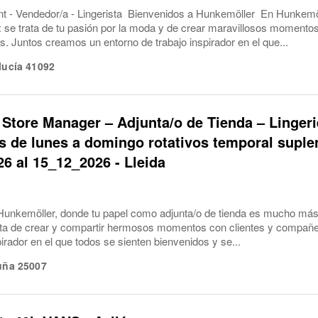
nt - Vendedor/a - Lingerista Bienvenidos a Hunkemöller En Hunkemöl
il: se trata de tu pasión por la moda y de crear maravillosos momento
 Juntos creamos un entorno de trabajo inspirador en el que...
lucía
41092
 Store Manager – Adjunta/o de Tienda – Lingeri
 de lunes a domingo rotativos temporal suple
6 al 15_12_2026 - Lleida
Hunkemöller, donde tu papel como adjunta/o de tienda es mucho más q
rata de crear y compartir hermosos momentos con clientes y compa
pirador en el que todos se sienten bienvenidos y se...
uña
25007