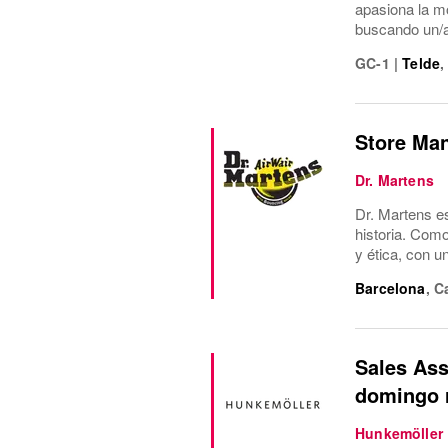
apasiona la m
buscando un/a
GC-1
|
Telde
Store Man
Dr. Martens
Dr. Martens e
historia. Com
y ética, con 
Barcelona
,
C
Sales Ass
domingo r
Hunkemöller