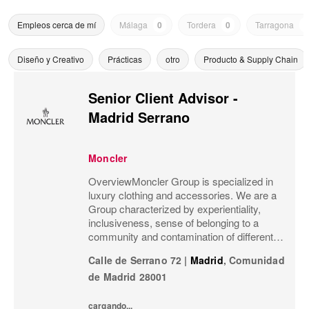
Empleos cerca de mí
Málaga
0
Tordera
0
Tarragona
0
Diseño y Creativo
Prácticas
otro
Producto & Supply Chain
Senior Client Advisor -
Madrid Serrano
Moncler
OverviewMoncler Group is specialized in
luxury clothing and accessories. We are a
Group characterized by experientiality,
inclusiveness, sense of belonging to a
community and contamination of different
meanings and worlds.Our goal is that
Calle de Serrano 72
|
Madrid
,
Comunidad
Moncler’s social channels not only
de Madrid
28001
communicate our...
cargando...