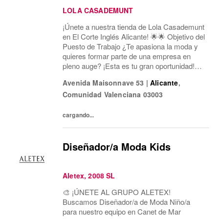
LOLA CASADEMUNT
¡Únete a nuestra tienda de Lola Casademunt
en El Corte Inglés Alicante! 🌟🌟 Objetivo del
Puesto de Trabajo ¿Te apasiona la moda y
quieres formar parte de una empresa en
pleno auge? ¡Esta es tu gran oportunidad!
Estamos buscando un/a Asesor/a de Ventas
Avenida Maisonnave 53
|
Alicante
,
para nuestra tienda en Av. Maisonnave, 53...
Comunidad Valenciana
03003
cargando...
Diseñador/a Moda Kids
Aletex, 2008 SL
🎨 ¡ÚNETE AL GRUPO ALETEX!
Buscamos Diseñador/a de Moda Niño/a
para nuestro equipo en Canet de Mar