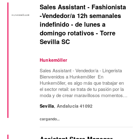
Sales Assistant - Fashionista
-Vendedor/a 12h semanales
indefinido - de lunes a
domingo rotativos - Torre
Sevilla SC
Hunkemöller
Sales Assistant - Vendedor/a - Lingerista
Bienvenidos a Hunkemöller En
Hunkemöller, es algo más que trabajar en
el sector retail: se trata de tu pasión por la
moda y de crear maravillosos momentos
para nuestros clientes y compañer@s.
Sevilla
,
Andalucía
41092
Juntos creamos un entorno de trabajo
inspirador en el que...
cargando...
Assistant Store Manager –