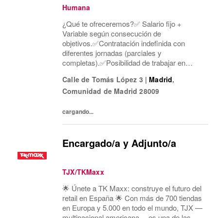
Humana
¿Qué te ofreceremos?✅ Salario fijo +
Variable según consecución de
objetivos.✅Contratación indefinida con
diferentes jornadas (parciales y
completas).✅Posibilidad de trabajar en
diferentes horarios que mejor se adapten a
Calle de Tomás López 3
|
Madrid
,
ti: turnos rotativos de lunes a domingo, de
Comunidad de Madrid
28009
mañana o tarde. Concentramos la...
cargando...
Encargado/a y Adjunto/a
TJX/TKMaxx
🌟 Únete a TK Maxx: construye el futuro del
retail en España 🌟 Con más de 700 tiendas
en Europa y 5.000 en todo el mundo, TJX —
multinacional americana— es una de las