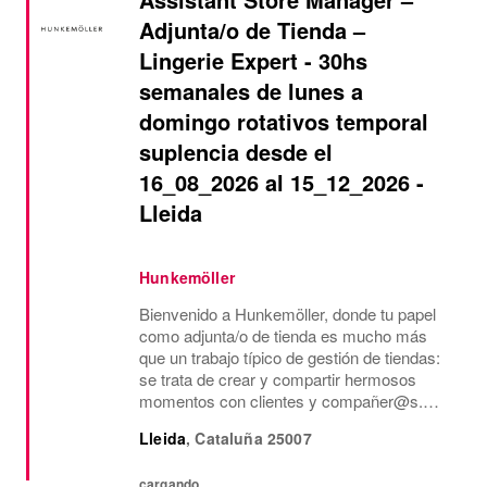
Adjunta/o de Tienda –
Lingerie Expert - 30hs
semanales de lunes a
domingo rotativos temporal
suplencia desde el
16_08_2026 al 15_12_2026 -
Lleida
Hunkemöller
Bienvenido a Hunkemöller, donde tu papel
como adjunta/o de tienda es mucho más
que un trabajo típico de gestión de tiendas:
se trata de crear y compartir hermosos
momentos con clientes y compañer@s.
Juntos creamos un entorno de trabajo
Lleida
,
Cataluña
25007
inspirador en el que todos se sienten
bienvenidos y se...
cargando...