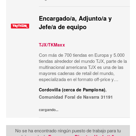
Encargado/a, Adjunto/a y
Jefe/a de equipo
TJX/TKMaxx
Con más de 700 tiendas en Europa y 5.000
tiendas alrededor del mundo TJX, parte de la
multinacional americana TJX es una de las
mayores cadenas de retail del mundo,
especializada en el formato off-price y
reconocida por su modelo de negocio único.
Cordovilla (cerca de Pamplona)
,
Primeras marcas, calidad, variedad y moda
Comunidad Foral de Navarra
31191
a...
cargando...
No se ha encontrado ningún puesto de trabajo para tu