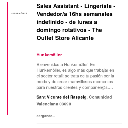
Sales Assistant - Lingerista -
Vendedor/a 16hs semanales
indefinido - de lunes a
domingo rotativos - The
Outlet Store Alicante
Hunkemöller
Bienvenidos a Hunkemöller En
Hunkemöller, es algo más que trabajar en
el sector retail: se trata de tu pasión por la
moda y de crear maravillosos momentos
para nuestros clientes y compañer@s.
Juntos creamos un entorno de trabajo
Sant Vicente del Raspeig
,
Comunidad
inspirador en el que todos se sienten
Valenciana
03690
bienvenidos y se comparten...
cargando...