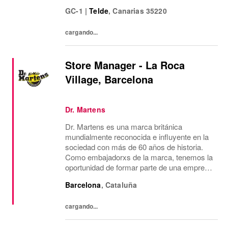
Estamos buscando un/a Asesor/a de Ventas
GC-1
|
Telde
,
Canarias
35220
para nuestra tienda en Lola Casademunt
Outlet Las...
cargando...
Store Manager - La Roca
Village, Barcelona
Dr. Martens
Dr. Martens es una marca británica
mundialmente reconocida e influyente en la
sociedad con más de 60 años de historia.
Como embajadorxs de la marca, tenemos la
oportunidad de formar parte de una empresa
dinámica, próspera y ética, con un grupo de
Barcelona
,
Cataluña
personas muy diverso donde cada unx
aporta su...
cargando...