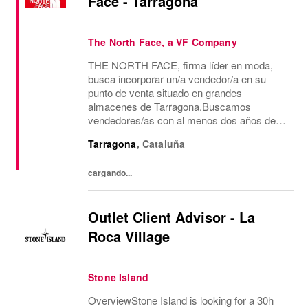
Face - Tarragona
The North Face, a VF Company
THE NORTH FACE, firma líder en moda,
busca incorporar un/a vendedor/a en su
punto de venta situado en grandes
almacenes de Tarragona.Buscamos
vendedores/as con al menos dos años de
experiencia en venta de moda, consecución
Tarragona
,
Cataluña
de objetivos comerciales, recepción de
mercancía, gestión de almacén y...
cargando...
Outlet Client Advisor - La
Roca Village
Stone Island
OverviewStone Island is looking for a 30h