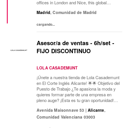
offices in London and Nice, this global
fashion group integrates the iconic brands
Madrid
,
Comunidad de Madrid
Pepe Jeans London, Hackett, and
Façonnable. AWWG...
cargando...
Asesor/a de ventas - 6h/set -
FIJO DISCONTINUO
LOLA CASADEMUNT
¡Únete a nuestra tienda de Lola Casademunt
en El Corte Inglés Alicante! 🌟🌟 Objetivo del
Puesto de Trabajo ¿Te apasiona la moda y
quieres formar parte de una empresa en
pleno auge? ¡Esta es tu gran oportunidad!
Estamos buscando un/a Asesor/a de Ventas
Avenida Maisonnave 53
|
Alicante
,
para nuestra tienda en Av. Maisonnave, 53...
Comunidad Valenciana
03003