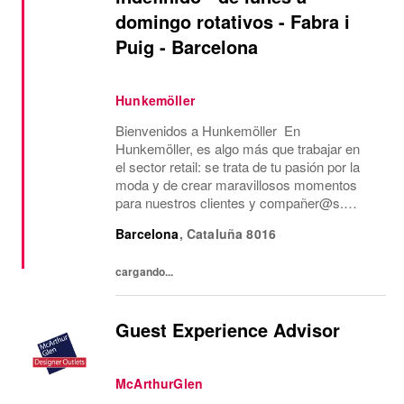
domingo rotativos - Fabra i
Puig - Barcelona
Hunkemöller
Bienvenidos a Hunkemöller En
Hunkemöller, es algo más que trabajar en
el sector retail: se trata de tu pasión por la
moda y de crear maravillosos momentos
para nuestros clientes y compañer@s.
Juntos creamos un entorno de trabajo
Barcelona
,
Cataluña
8016
inspirador en el que todos se sienten
bienvenidos y se comparten...
cargando...
Guest Experience Advisor
McArthurGlen