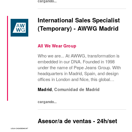
cargando...
International Sales Specialist
(Temporary) - AWWG Madrid
All We Wear Group
Who we are... At AWWG, transformation is
embedded in our DNA. Founded in 1998
under the name of Pepe Jeans Group. With
headquarters in Madrid, Spain, and design
offices in London and Nice, this global
fashion group integrates the iconic brands
Madrid
,
Comunidad de Madrid
Pepe Jeans London, Hackett, and
Façonnable. AWWG...
cargando...
Asesor/a de ventas - 24h/set