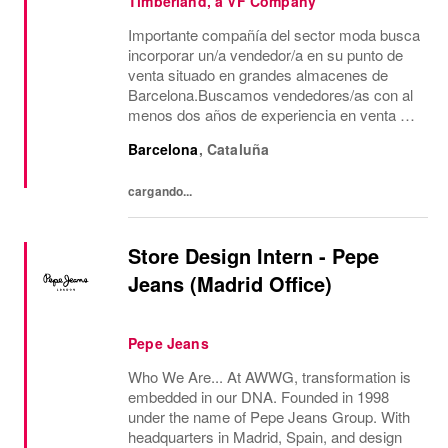
Timberland, a VF Company
Importante compañía del sector moda busca
incorporar un/a vendedor/a en su punto de
venta situado en grandes almacenes de
Barcelona.Buscamos vendedores/as con al
menos dos años de experiencia en venta de
moda, consecución de objetivos
Barcelona
,
Cataluña
comerciales, recepción de mercancía,
gestión de almacén y...
cargando...
Store Design Intern - Pepe
Jeans (Madrid Office)
Pepe Jeans
Who We Are... At AWWG, transformation is
embedded in our DNA. Founded in 1998
under the name of Pepe Jeans Group. With
headquarters in Madrid, Spain, and design