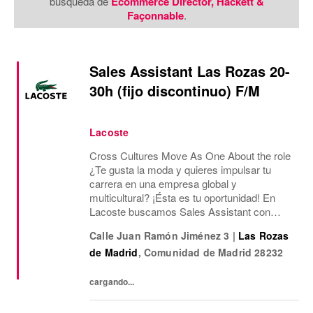
búsqueda de
Ecommerce Director, Hackett &
Façonnable
.
Sales Assistant Las Rozas 20-
30h (fijo discontinuo) F/M
Lacoste
Cross Cultures Move As One About the role
¿Te gusta la moda y quieres impulsar tu
carrera en una empresa global y
multicultural? ¡Ésta es tu oportunidad! En
Lacoste buscamos Sales Assistant con
funciones de Sales Assisstant para nuestra
Calle Juan Ramón Jiménez 3
|
Las Rozas
tienda Outlet de Las Rozas Village.¿Qué
de Madrid
,
Comunidad de Madrid
28232
ofrecemos? Jornada...
cargando...