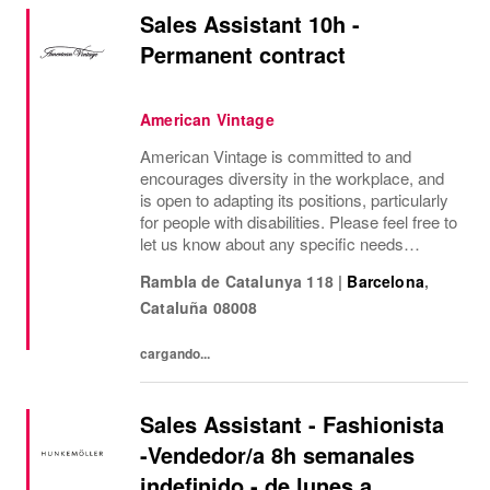
Sales Assistant 10h -
Permanent contract
American Vintage
American Vintage is committed to and
encourages diversity in the workplace, and
is open to adapting its positions, particularly
for people with disabilities. Please feel free to
let us know about any specific needs
(accessibility, working hours, etc.) so that we
Rambla de Catalunya 118
|
Barcelona
,
can provide the most suitable...
Cataluña
08008
cargando...
Sales Assistant - Fashionista
-Vendedor/a 8h semanales
indefinido - de lunes a