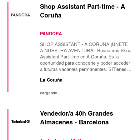
Shop Assistant Part-time - A
Coruña
PANDORA
SHOP ASSISTANT - A CORUÑA ¡ÚNETE
A NUESTRA AVENTURA! Buscamos Shop
Assistant Part-time en A Coruña. Es la
oportunidad para conocerte y poder acceder
a futuras vacantes permanentes. SITienes
más de 2 años de experiencia como Shop
La Coruña
Assistant, en marcas con un formato de
tienda similar al de...
cargando...
Vendedor/a 40h Grandes
Almacenes - Barcelona