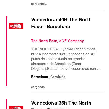
cargando...
Vendedor/a 40H The North
Face - Barcelona
The North Face, a VF Company
THE NORTH FACE, firma líder en moda,
busca incorporar un/a vendedor/a en su
punto de venta situado en grandes
almacenes de Barcelona (Zona
Diagonal).Buscamos vendedores/as con al
menos dos años de experiencia en venta de
Barcelona
,
Cataluña
moda, consecución de objetivos
comerciales, recepción de mercancía,
cargando...
gestión...
Vendedor/a 36h The North