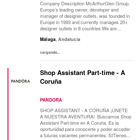
Company Description McArthurGlen Group,
Europe’s leading owner, developer and
manager of designer outlets, was founded in
Europe in 1993 and currently manages 20+
designer outlets in 8 countries.We are
currently looking for a permanent part-time
Málaga
,
Andalucía
Guest Experience Advisor position, working
28 hours...
cargando...
Shop Assistant Part-time - A
Coruña
PANDORA
SHOP ASSISTANT - A CORUÑA ¡ÚNETE
A NUESTRA AVENTURA! Buscamos Shop
Assistant Part-time en A Coruña. Es la
oportunidad para conocerte y poder acceder
a futuras vacantes permanentes. SITienes