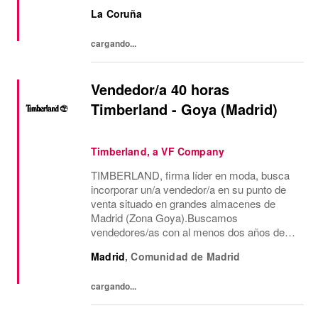
más de 2 años de experiencia como Shop
La Coruña
Assistant, en marcas con un formato de
tienda similar al de...
cargando...
Vendedor/a 40 horas
Timberland - Goya (Madrid)
Timberland, a VF Company
TIMBERLAND, firma líder en moda, busca
incorporar un/a vendedor/a en su punto de
venta situado en grandes almacenes de
Madrid (Zona Goya).Buscamos
vendedores/as con al menos dos años de
experiencia en venta de moda, consecución
Madrid
,
Comunidad de Madrid
de objetivos comerciales, recepción de
mercancía, gestión de almacén...
cargando...