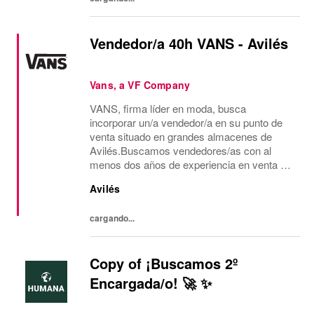
Vendedor/a 40h VANS - Avilés
Vans, a VF Company
VANS, firma líder en moda, busca
incorporar un/a vendedor/a en su punto de
venta situado en grandes almacenes de
Avilés.Buscamos vendedores/as con al
menos dos años de experiencia en venta de
moda, consecución de objetivos
Avilés
comerciales, recepción de mercancía,
gestión de almacén y visual.Ofrecemos...
cargando...
Copy of ¡Buscamos 2º
Encargada/o! 🚀 ✨