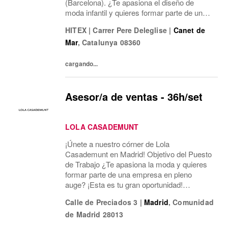
(Barcelona). ¿Te apasiona el diseño de
moda infantil y quieres formar parte de un
equipo dinámico y creativo? ¡Te estamos
HITEX
|
Carrer Pere Deleglise
|
Canet de
buscando!
Mar
,
Catalunya
08360
cargando...
Asesor/a de ventas - 36h/set
LOLA CASADEMUNT
¡Únete a nuestro córner de Lola
Casademunt en Madrid! Objetivo del Puesto
de Trabajo ¿Te apasiona la moda y quieres
formar parte de una empresa en pleno
auge? ¡Esta es tu gran oportunidad!
Estamos buscando un/a Asesor/a de Ventas
Calle de Preciados 3
|
Madrid
,
Comunidad
para nuestro córner en El Corte Inglés de
de Madrid
28013
Preciados. Tu papel será...