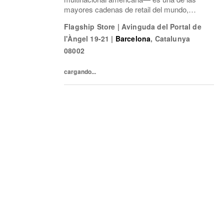
mayores cadenas de retail del mundo,
especializada en el formato off-price:
Flagship Store
|
Avinguda del Portal de
primeras marcas, calidad, variedad y moda
l'Àngel 19-21
|
Barcelona
,
Catalunya
a precios exce
08002
cargando...