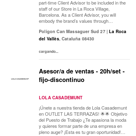
part-time Client Advisor to be included in the
staff of our Store in La Roca Village,
Barcelona. As a Client Advisor, you will
embody the brand’s values through
professional presence, refined
Polígon Can Massaguer Sud 27
|
La Roca
communication style and a passion for
del Vallès
,
Cataluña
08430
delivering exceptional...
cargando...
Asesor/a de ventas - 20h/set -
fijo-discontinuo
LOLA CASADEMUNT
¡Únete a nuestra tienda de Lola Casademunt
en OUTLET LAS TERRAZAS! 🌟🌟 Objetivo
del Puesto de Trabajo ¿Te apasiona la moda
y quieres formar parte de una empresa en
pleno auge? ¡Esta es tu gran oportunidad!