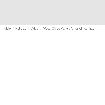
Inicio
Noticias
Video
Vídeo: Chloe Malle y Anna Wintour hablan sobre la futura dirección editorial de Vogue