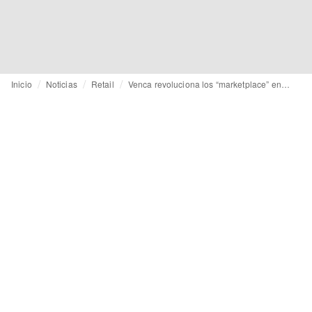
Inicio
Noticias
Retail
Venca revoluciona los “marketplace” en España: lanza una nueva plataforma con más de 300 marcas y 300.000 referencias