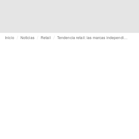
Inicio
Noticias
Retail
Tendencia retail: las marcas independientes unen fuerzas a través del marketplace